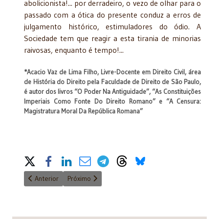
abolicionista!... por derradeiro, o vezo de olhar para o
passado com a ótica do presente conduz a erros de
julgamento histórico, estimuladores do ódio. A
Sociedade tem que reagir a esta tirania de minorias
raivosas, enquanto é tempo!...
*Acacio Vaz de Lima Filho,
Livre-Docente em Direito Civil, área
de História do Direito pela Faculdade de Direito de São Paulo,
é autor dos livros “O Poder Na Antiguidade”, “As Constituições
Imperiais Como Fonte Do Direito Romano” e “A Censura:
Magistratura Moral Da República Romana”
Share on Social Media
Artigo anterior: Imunidade do ITBI na incorporação de bens limita
Próximo artigo: O Público, o Privado e a Descência
Anterior
Próximo