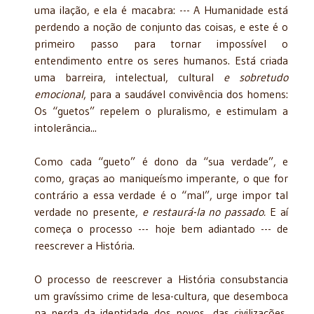
uma ilação, e ela é macabra: --- A Humanidade está
perdendo a noção de conjunto das coisas, e este é o
primeiro passo para tornar impossível o
entendimento entre os seres humanos. Está criada
uma barreira, intelectual, cultural
e sobretudo
emocional
, para a saudável convivência dos homens:
Os “guetos” repelem o pluralismo, e estimulam a
intolerância...
Como cada “gueto” é dono da “sua verdade”, e
como, graças ao maniqueísmo imperante, o que for
contrário a essa verdade é o “mal”, urge impor tal
verdade no presente,
e restaurá-la no passado.
E aí
começa o processo --- hoje bem adiantado --- de
reescrever a História.
O processo de reescrever a História consubstancia
um gravíssimo crime de lesa-cultura, que desemboca
na perda da identidade dos povos, das civilizações,