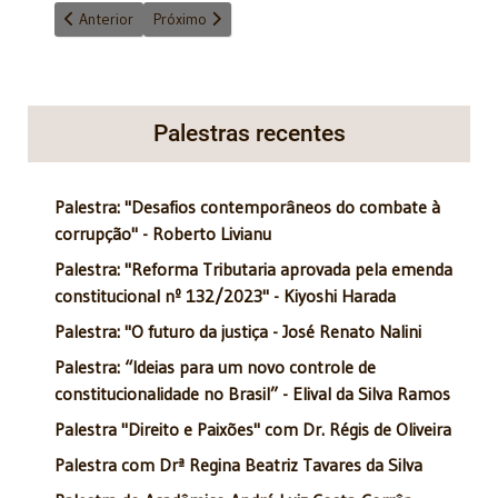
Artigo anterior: Prisão por decisão de segunda instância
Próximo artigo: Interpenetração dos Poderes e Ativi
Anterior
Próximo
Palestras recentes
Palestra: "Desafios contemporâneos do combate à
corrupção" - Roberto Livianu
Palestra: "Reforma Tributaria aprovada pela emenda
constitucional nº 132/2023" - Kiyoshi Harada
Palestra: "O futuro da justiça - José Renato Nalini
Palestra: “Ideias para um novo controle de
constitucionalidade no Brasil” - Elival da Silva Ramos
Palestra "Direito e Paixões" com Dr. Régis de Oliveira
Palestra com Drª Regina Beatriz Tavares da Silva