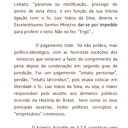
Lobato, “paranoia ou mistificação... prossigo: do
ponto de vista ético, e em função da sua íntima
ligação com o Sr. Luiz Inácio da Silva, deveria o
Excelentíssimo Senhor Ministro
dar-se por impedido
para proferir o voto. Não no fez. “Ergo”...
O julgamento todo foi não jurídico, mas
político-ideológico, com as honrosas exceções dos
ministros que votaram a favor do cumprimento da
pena depois da condenação em segundo grau de
jurisdição. Foi um julgamento “intuitu personae”,
perdão, “intuitu latronibus”, pois visava colocar em
liberdade o Sr. Luiz Inácio da Silva, ou seja, o maior
responsável pelo assalto aos dinheiros públicos
ocorrido na História do Brasil, bem como os seus
principais asseclas, todos políticos corruptos e
“empresários” criminosos.
O funesto Acórdão do S.T.F. constituiu uma