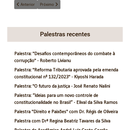
Artigo anterior: Lula candidato - Consequenciologia
Próximo artigo: As transformações do Direito brasil
Anterior
Próximo
Palestras recentes
Palestra: "Desafios contemporâneos do combate à
corrupção" - Roberto Livianu
Palestra: "Reforma Tributaria aprovada pela emenda
constitucional nº 132/2023" - Kiyoshi Harada
Palestra: "O futuro da justiça - José Renato Nalini
Palestra: “Ideias para um novo controle de
constitucionalidade no Brasil” - Elival da Silva Ramos
Palestra "Direito e Paixões" com Dr. Régis de Oliveira
Palestra com Drª Regina Beatriz Tavares da Silva
Palestra do Acadêmico André Luiz Costa-Corrêa