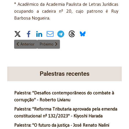
* Acadêmico da Academia Paulista de Letras Jurídicas
ocupando a cadeira nº 20, cujo patrono é Ruy
Barbosa Nogueira.
Share on Social Media
Artigo anterior: As imunidades parlamentares prerrogativa de foro 
Próximo artigo: Varnhagen (1816-1878): O Pai da His
Anterior
Próximo
Palestras recentes
Palestra: "Desafios contemporâneos do combate à
corrupção" - Roberto Livianu
Palestra: "Reforma Tributaria aprovada pela emenda
constitucional nº 132/2023" - Kiyoshi Harada
Palestra: "O futuro da justiça - José Renato Nalini