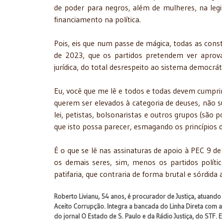
de poder para negros, além de mulheres, na legi
financiamento na política.
Pois, eis que num passe de mágica, todas as cons
de 2023, que os partidos pretendem ver aprovad
jurídica, do total desrespeito ao sistema democrát
Eu, você que me lê e todos e todas devem cumprir 
querem ser elevados à categoria de deuses, não su
lei, petistas, bolsonaristas e outros grupos (sã
que isto possa parecer, esmagando os princípios d
É o que se lê nas assinaturas de apoio à PEC 9 de
os demais seres, sim, menos os partidos polític
patifaria, que contraria de forma brutal e sórdida 
Roberto Livianu, 54 anos, é procurador de Justiça, atuando 
Aceito Corrupção. Integra a bancada do Linha Direta com a J
do jornal O Estado de S. Paulo e da Rádio Justiça, do STF. 