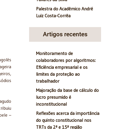
Palestra do Acadêmico André
Luiz Costa-Corrêa
Artigos recentes
Monitoramento de
ngolês
colaboradores por algoritmos:
ageira
Eficiência empresarial e os
eiros,
limites da proteção ao
sódios
trabalhador
Majoração da base de cálculo do
lucro presumido é
 agudo
inconstitucional
ribuiu
Reflexões acerca da importância
pele –
do quinto constitucional nos
TRTs da 2ª e 15ª região