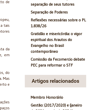
xto de
separação de seus tutores
Separação de Poderes
ropeu,
Reflexões necessárias sobre o PL
a tais
1.838/26
otores
Gratidão e misericórdia: o vigor
espiritual dos Arautos do
Evangelho no Brasil
sta da
contemporâneo
se, em
Comissão da Fecomercio debate
PEC para reformar o STF
os, do
a. Mas
Artigos relacionados
erto e
Membro Honorário
 ações
Gestão: (2017/2020) e (janeiro
spaços