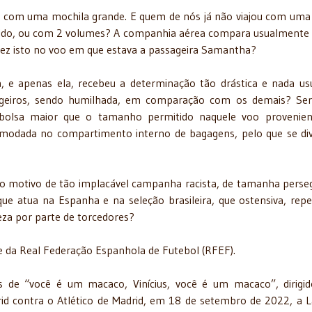
 com uma mochila grande. E quem de nós já não viajou com uma
tido, ou com 2 volumes? A companhia aérea compara usualmente
Fez isto no voo em que estava a passageira Samantha?
, e apenas ela, recebeu a determinação tão drástica e nada us
ageiros, sendo humilhada, em comparação com os demais? Se
bolsa maior que o tamanho permitido naquele voo provenien
comodada no compartimento interno de bagagens, pelo que se di
a o motivo de tão implacável campanha racista, de tamanha perse
, que atua na Espanha e na seleção brasileira, que ostensiva, repe
za por parte de torcedores?
e da Real Federação Espanhola de Futebol (RFEF).
tas de “você é um macaco, Vinícius, você é um macaco”, dirigi
rid contra o Atlético de Madrid, em 18 de setembro de 2022, a L