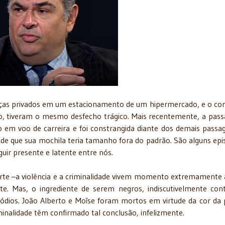
nças privados em um estacionamento de um hipermercado, e o co
o, tiveram o mesmo desfecho trágico. Mais recentemente, a pass
 em voo de carreira e foi constrangida diante dos demais passag
e que sua mochila teria tamanho fora do padrão. São alguns epi
uir presente e latente entre nós.
rte –a violência e a criminalidade vivem momento extremamente
e. Mas, o ingrediente de serem negros, indiscutivelmente cont
ódios. João Alberto e Moïse foram mortos em virtude da cor da 
minalidade têm confirmado tal conclusão, infelizmente.