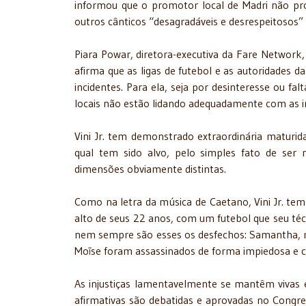
informou que o promotor local de Madri não pr
outros cânticos “desagradáveis ​​e desrespeitosos
Piara Powar, diretora-executiva da Fare Network,
afirma que as ligas de futebol e as autoridades
incidentes. Para ela, seja por desinteresse ou f
locais não estão lidando adequadamente com as i
Vini Jr. tem demonstrado extraordinária maturida
qual tem sido alvo, pelo simples fato de ser
dimensões obviamente distintas.
Como na letra da música de Caetano, Vini Jr. tem 
alto de seus 22 anos, com um futebol que seu téc
nem sempre são esses os desfechos: Samantha, m
Moïse foram assassinados de forma impiedosa e c
As injustiças lamentavelmente se mantêm vivas e 
afirmativas são debatidas e aprovadas no Congre