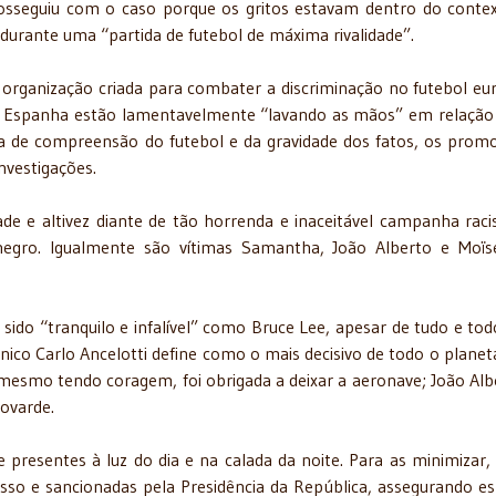
osseguiu com o caso porque os gritos estavam dentro do conte
” durante uma “partida de futebol de máxima rivalidade”.
 organização criada para combater a discriminação no futebol eu
 da Espanha estão lamentavelmente “lavando as mãos” em relação 
alta de compreensão do futebol e da gravidade dos fatos, os prom
nvestigações.
de e altivez diante de tão horrenda e inaceitável campanha raci
 negro. Igualmente são vítimas Samantha, João Alberto e Moï
sido “tranquilo e infalível” como Bruce Lee, apesar de tudo e tod
nico Carlo Ancelotti define como o mais decisivo de todo o planet
esmo tendo coragem, foi obrigada a deixar a aeronave; João Alb
ovarde.
presentes à luz do dia e na calada da noite. Para as minimizar,
sso e sancionadas pela Presidência da República, assegurando e