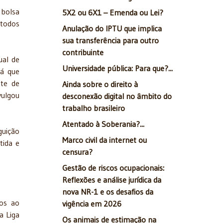
 bolsa
5X2 ou 6X1 – Emenda ou Lei?
 todos
Anulação do IPTU que implica
sua transferência para outro
contribuinte
ual de
Universidade pública: Para que?...
rá que
te de
Ainda sobre o direito à
vulgou
desconexão digital no âmbito do
trabalho brasileiro
Atentado à Soberania?...
guição
Marco civil da internet ou
tida e
censura?
Gestão de riscos ocupacionais:
Reflexões e análise jurídica da
nova NR-1 e os desafios da
dos ao
vigência em 2026
a Liga
Os animais de estimação na