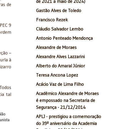
de 2021 a maio de 2024)
ras de
Gastão Alves de Toledo
Francisco Rezek
 PEC 9
Cláudio Salvador Lembo
 ordem
Antonio Penteado Mendonça
Alexandre de Moraes
eção –
Alexandre Alves Lazzarini
urla à
Alberto do Amaral Júnior
izarro
Teresa Ancona Lopez
Acácio Vaz de Lima Filho
 Todos
Acadêmico Alexandre de Moraes
ia tal
é empossado na Secretaria de
Segurança - 21/12/2014
 Não
APLJ - prestigiou a comemoração
unista
do 39º aniversário da Academia