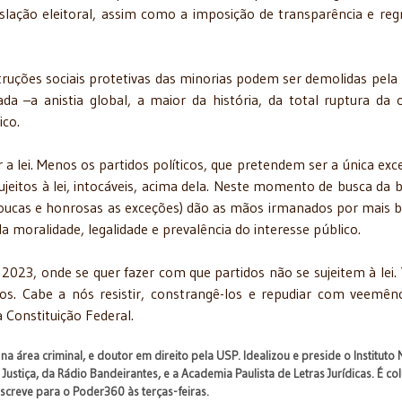
slação eleitoral, assim como a imposição de transparência e reg
truções sociais protetivas das minorias podem ser demolidas pela
a –a anistia global, a maior da história, da total ruptura da
ico.
a lei. Menos os partidos políticos, que pretendem ser a única exc
jeitos à lei, intocáveis, acima dela. Neste momento de busca da b
o poucas e honrosas as exceções) dão as mãos irmanados por mais b
a moralidade, legalidade e prevalência do interesse público.
 2023, onde se quer fazer com que partidos não se sujeitem à lei.
os. Cabe a nós resistir, constrangê-los e repudiar com veemênc
a Constituição Federal.
na área criminal, e doutor em direito pela USP. Idealizou e preside o Instituto
ustiça, da Rádio Bandeirantes, e a Academia Paulista de Letras Jurídicas. É col
Escreve para o Poder360 às terças-feiras.