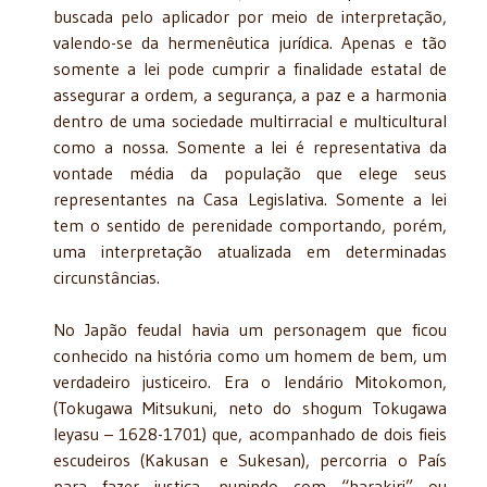
buscada pelo aplicador por meio de interpretação,
valendo-se da hermenêutica jurídica. Apenas e tão
somente a lei pode cumprir a finalidade estatal de
assegurar a ordem, a segurança, a paz e a harmonia
dentro de uma sociedade multirracial e multicultural
como a nossa. Somente a lei é representativa da
vontade média da população que elege seus
representantes na Casa Legislativa. Somente a lei
tem o sentido de perenidade comportando, porém,
uma interpretação atualizada em determinadas
circunstâncias.
No Japão feudal havia um personagem que ficou
conhecido na história como um homem de bem, um
verdadeiro justiceiro. Era o lendário Mitokomon,
(Tokugawa Mitsukuni, neto do shogum Tokugawa
Ieyasu – 1628-1701) que, acompanhado de dois fieis
escudeiros (Kakusan e Sukesan), percorria o País
para fazer justiça, punindo com “harakiri” ou