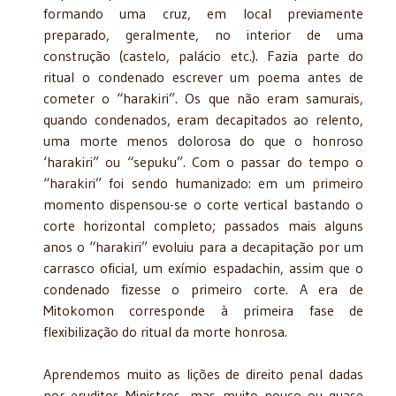
formando uma cruz, em local previamente
preparado, geralmente, no interior de uma
construção (castelo, palácio etc.). Fazia parte do
ritual o condenado escrever um poema antes de
cometer o “harakiri”. Os que não eram samurais,
quando condenados, eram decapitados ao relento,
uma morte menos dolorosa do que o honroso
‘harakiri” ou “sepuku”. Com o passar do tempo o
“harakiri” foi sendo humanizado: em um primeiro
momento dispensou-se o corte vertical bastando o
corte horizontal completo; passados mais alguns
anos o “harakiri” evoluiu para a decapitação por um
carrasco oficial, um exímio espadachin, assim que o
condenado fizesse o primeiro corte. A era de
Mitokomon corresponde à primeira fase de
flexibilização do ritual da morte honrosa.
Aprendemos muito as lições de direito penal dadas
por eruditos Ministros, mas muito pouco ou quase