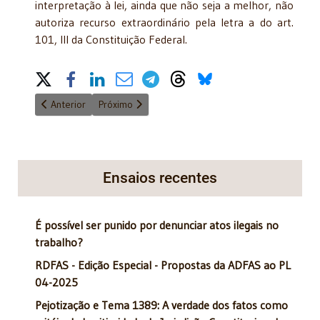
interpretação à lei, ainda que não seja a melhor, não
autoriza recurso extraordinário pela letra a do art.
101, III da Constituição Federal.
Share on Social Media
Artigo anterior: A ilegalidade das escrituras de "Uniões Poliafet
Próximo artigo: Da prescrição intercorrente e matér
Anterior
Próximo
Ensaios recentes
É possível ser punido por denunciar atos ilegais no
trabalho?
RDFAS - Edição Especial - Propostas da ADFAS ao PL
04-2025
Pejotização e Tema 1389: A verdade dos fatos como