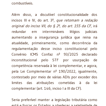
combustíveis.
Além disso, a discutível constitucionalidade dos
incisos III e IV, do art. 3º,
que retomam a redação
original do inciso VII, do § 2º, do art. 155 da CF,
irá
redundar em intermináveis litígios judiciais
aumentando a insegurança jurídica que reina na
atualidade, primeiramente, como decorrência da
regulamentação desse inciso constitucional pelo
Convênio ICMS Confaz nº 93/2025 declarado
inconstitucional pelo STF por usurpação de
competência reservada à lei complementar, e agora,
pela Lei Complementar nº 190/2022, igualmente,
contestado por meio de várias ADIs por exceder dos
limites das atribuições cometidas à da lei
complementar (art. 146, inciso I a III da CF).
Seria preferível manter a legislação tributária como
está e forçar os Estados a obedecer a seletividade de