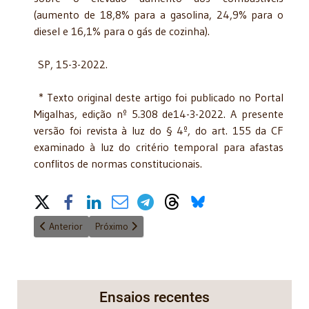
(aumento de 18,8% para a gasolina, 24,9% para o
diesel e 16,1% para o gás de cozinha).
SP, 15-3-2022.
* Texto original deste artigo foi publicado no Portal
Migalhas, edição nº 5.308 de14-3-2022. A presente
versão foi revista à luz do § 4º, do art. 155 da CF
examinado à luz do critério temporal para afastas
conflitos de normas constitucionais.
Share on Social Media
Artigo anterior: O vulnerável perante o direito financeiro
Próximo artigo: Inconstitucionalidade do aumento 
Anterior
Próximo
Ensaios recentes