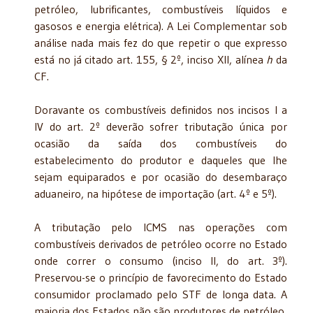
petróleo, lubrificantes, combustíveis líquidos e
gasosos e energia elétrica). A Lei Complementar sob
análise nada mais fez do que repetir o que expresso
está no já citado art. 155, § 2º, inciso XII, alínea
h
da
CF.
Doravante os combustíveis definidos nos incisos I a
IV do art. 2º deverão sofrer tributação única por
ocasião da saída dos combustíveis do
estabelecimento do produtor e daqueles que lhe
sejam equiparados e por ocasião do desembaraço
aduaneiro, na hipótese de importação (art. 4º e 5º).
A tributação pelo ICMS nas operações com
combustíveis derivados de petróleo ocorre no Estado
onde correr o consumo (inciso II, do art. 3º).
Preservou-se o princípio de favorecimento do Estado
consumidor proclamado pelo STF de longa data. A
maioria dos Estados não são produtores de petróleo.