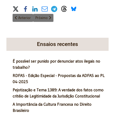
Share on Social Media
Artigo anterior: Educação ambiental e sustentabilidade
Próximo artigo: Emendas do Relator, um instrumen
Anterior
Próximo
Ensaios recentes
É possível ser punido por denunciar atos ilegais no
trabalho?
RDFAS - Edição Especial - Propostas da ADFAS ao PL
04-2025
Pejotização e Tema 1389: A verdade dos fatos como
critéio de Legitimidade da Jurisdição Constitucional
A Importância da Cultura Francesa no Direito
Brasileiro