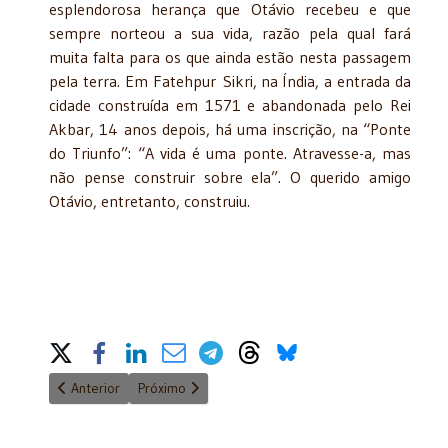
esplendorosa herança que Otávio recebeu e que
sempre norteou a sua vida, razão pela qual fará
muita falta para os que ainda estão nesta passagem
pela terra. Em Fatehpur Sikri, na Índia, a entrada da
cidade construída em 1571 e abandonada pelo Rei
Akbar, 14 anos depois, há uma inscrição, na “Ponte
do Triunfo”: “A vida é uma ponte. Atravesse-a, mas
não pense construir sobre ela”. O querido amigo
Otávio, entretanto, construiu.
Share on Social Media
Artigo anterior: Responsabilidade objetiva por atos judiciais
Próximo artigo: Um País que não é sério
Anterior
Próximo