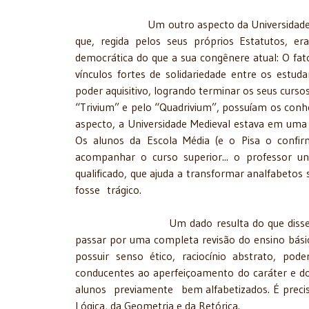
Um outro aspecto da Universidade do Mediev
que, regida pelos seus próprios Estatutos, 
democrática do que a sua congênere atual: O fat
vínculos fortes de solidariedade entre os estu
poder aquisitivo, logrando terminar os seus cursos
“Trivium” e pelo “Quadrivium”, possuíam os conhe
aspecto, a Universidade Medieval estava em uma 
Os alunos da Escola Média (e o Pisa o confi
acompanhar o curso superior... o professor uni
qualificado, que ajuda a transformar analfabeto
fosse trágico.
Um dado resulta do que disse acima: Qua
passar por uma completa revisão do ensino bási
possuir senso ético, raciocínio abstrato, pod
conducentes ao aperfeiçoamento do caráter e do
alunos previamente bem alfabetizados. É preciso
Lógica, da Geometria e da Retórica.