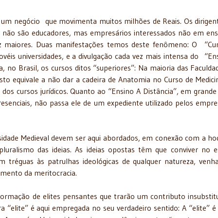
cio que movimenta muitos milhões de Reais. Os dirigent
ares não são educadores, mas empresários interessados não em ens
ez maiores. Duas manifestações temos deste fenômeno: O “Cur
éis universidades, e a divulgação cada vez mais intensa do “En
, no Brasil, os cursos ditos “superiores”: Na maioria das Faculda
sto equivale a não dar a cadeira de Anatomia no Curso de Medicina
 dos cursos jurídicos. Quanto ao “Ensino A Distância”, em grande
esenciais, não passa ele de um expediente utilizado pelos empre
dieval devem ser aqui abordados, em conexão com a hod
 pluralismo das ideias. As ideias opostas têm que conviver no 
em tréguas às patrulhas ideológicas de qualquer natureza, ven
remento da meritocracia.
 elites pensantes que trarão um contributo insubstituí
“elite” é aqui empregada no seu verdadeiro sentido: A “elite” é