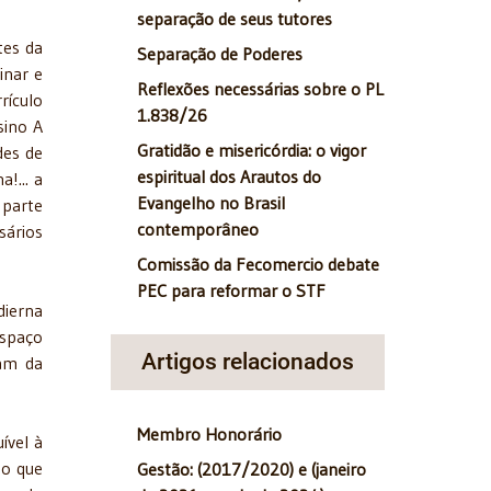
separação de seus tutores
es da
Separação de Poderes
inar e
Reflexões necessárias sobre o PL
rículo
1.838/26
sino A
Gratidão e misericórdia: o vigor
des de
espiritual dos Arautos do
!... a
Evangelho no Brasil
 parte
contemporâneo
sários
Comissão da Fecomercio debate
PEC para reformar o STF
ierna
espaço
Artigos relacionados
ham da
Membro Honorário
vel à
 o que
Gestão: (2017/2020) e (janeiro