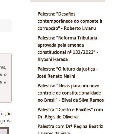
Palestra: "Desafios
contemporâneos do combate à
corrupção" - Roberto Livianu
Palestra: "Reforma Tributaria
aprovada pela emenda
constitucional nº 132/2023" -
Kiyoshi Harada
es,
Palestra: "O futuro da justiça -
m o
José Renato Nalini
u a
Palestra: “Ideias para um novo
controle de constitucionalidade
no Brasil” - Elival da Silva Ramos
Palestra "Direito e Paixões" com
uição
Dr. Régis de Oliveira
aga da
Palestra com Drª Regina Beatriz
Tavares da Silva