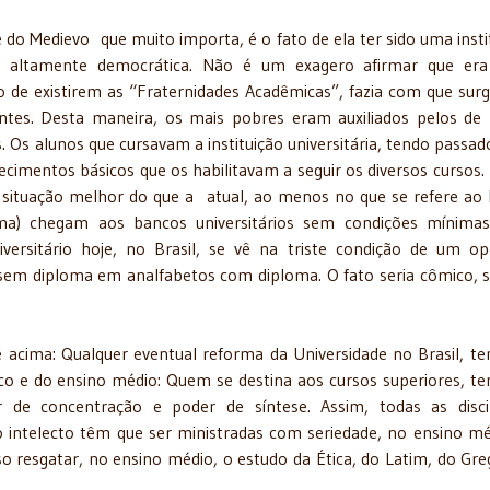
o que muito importa, é o fato de ela ter sido uma instit
era altamente democrática. Não é um exagero afirmar que er
o de existirem as “Fraternidades Acadêmicas”, fazia com que sur
dantes. Desta maneira, os mais pobres eram auxiliados pelos de
. Os alunos que cursavam a instituição universitária, tendo passad
cimentos básicos que os habilitavam a seguir os diversos cursos.
situação melhor do que a atual, ao menos no que se refere ao B
rma) chegam aos bancos universitários sem condições mínima
versitário hoje, no Brasil, se vê na triste condição de um op
s sem diploma em analfabetos com diploma. O fato seria cômico, 
lquer eventual reforma da Universidade no Brasil, te
co e do ensino médio: Quem se destina aos cursos superiores, t
er de concentração e poder de síntese. Assim, todas as disci
 intelecto têm que ser ministradas com seriedade, no ensino mé
 resgatar, no ensino médio, o estudo da Ética, do Latim, do Gre