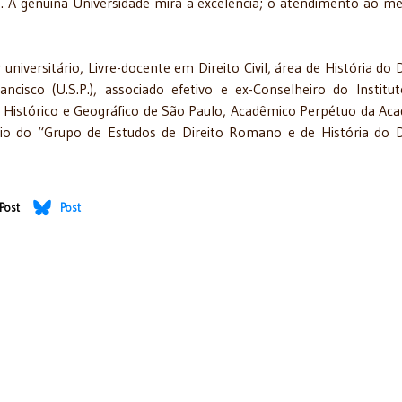
s. A genuína Universidade mira a excelência; o atendimento ao m
niversitário, Livre-docente em Direito Civil, área de História do D
cisco (U.S.P.), associado efetivo e ex-Conselheiro do Institu
to Histórico e Geográfico de São Paulo, Acadêmico Perpétuo da Ac
lício do “Grupo de Estudos de Direito Romano e de História do D
Post
Post
 religião
feitos Previdenciários das decisões Trabalhistas