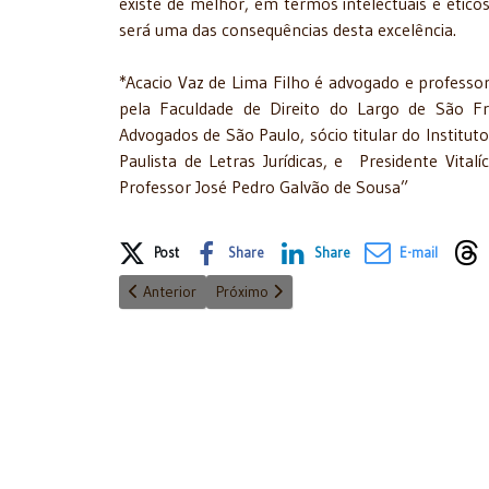
existe de melhor, em termos intelectuais e ético
será uma das consequências desta excelência.
*Acacio Vaz de Lima Filho é advogado e professor u
pela Faculdade de Direito do Largo de São Fran
Advogados de São Paulo, sócio titular do Institu
Paulista de Letras Jurídicas, e Presidente Vita
Professor José Pedro Galvão de Sousa”
Share on Social Media
Post
Share
Share
E-mail
Artigo anterior: A doença não tem fronteira, partido ou
Próximo artigo: Não reconhecimento dos e
Anterior
Próximo