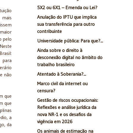
5X2 ou 6X1 – Emenda ou Lei?
uição
Anulação do IPTU que implica
a mais
sua transferência para outro
gissem
contribuinte
 maior
o pelo
Universidade pública: Para que?...
 Neste
Ainda sobre o direito à
rasil:
desconexão digital no âmbito do
s para
trabalho brasileiro
erário
Atentado à Soberania?...
se não
Marco civil da internet ou
censura?
m que
Gestão de riscos ocupacionais:
em que
Reflexões e análise jurídica da
plinas
nova NR-1 e os desafios da
dio, a
vigência em 2026
go, da
Os animais de estimação na