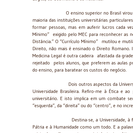
O ensino superior no Brasil virou um negó
maioria das instituições universitárias particul
formar pessoas, mas em auferir lucros cada v
Mínimo” exigido pelo MEC para reconhecer as nov
Distância.” O “Currículo Mínimo” mutilou e mutila
Direito, não mais é ensinado o Direito Romano. I
Medicina Legal é outra cadeira afastada da grade
rejeitado pelos alunos, que preferem as aulas pr
do ensino, para baratear os custos do negócio.
Dois outros aspectos da Universidade Me
Universidade Brasileira. Refiro-me à Ética e ao
universitário. E isto implica em um combate s
“esquerda”, da “direita” ou do “centro”, e no inc
Destina-se, a Universidade, à formação de
Pátria e à Humanidade como um todo. E a palavra 