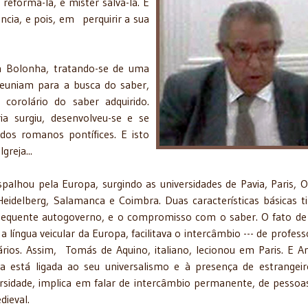
reformá-la, é mister salvá-la. E
cia, e pois, em perquirir a sua
a, tratando-se de uma
reuniam para a busca do saber,
corolário do saber adquirido.
ia surgiu, desenvolveu-se e se
os romanos pontífices. E isto
reja...
uropa, surgindo as universidades de Pavia, Paris, Ox
Heidelberg, Salamanca e Coimbra. Duas características básicas t
sequente autogoverno, e o compromisso com o saber. O fato de
a língua veicular da Europa, facilitava o intercâmbio --- de profess
tários. Assim, Tomás de Aquino, italiano, lecionou em Paris. E A
ha está ligada ao seu universalismo e à presença de estrangei
rsidade, implica em falar de intercâmbio permanente, de pessoa
dieval.