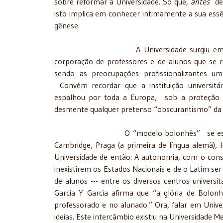
sobre reformar a Universidade. Só que,
antes
de 
isto implica em conhecer intimamente a sua essên
gênese.
A Universidade surgiu em Bolonh
corporação de professores e de alunos que se 
sendo as preocupações profissionalizantes um 
Convém recordar que a instituição universitár
espalhou por toda a Europa, sob a proteção d
desmente qualquer pretenso “obscurantismo” da Ig
O “modelo bolonhês” se espalhou pela E
Cambridge, Praga (a primeira de língua alemã), 
Universidade de então: A autonomia, com o con
inexistirem os Estados Nacionais e de o Latim ser 
de alunos --- entre os diversos centros universi
Garcia Y Garcia afirma que “a glória de Bolon
professorado e no alunado.” Ora, falar em Unive
ideias. Este intercâmbio existiu na Universidade Me