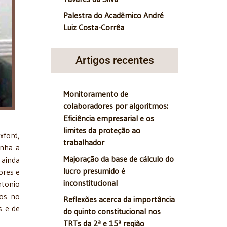
Palestra do Acadêmico André
Luiz Costa-Corrêa
Artigos recentes
Monitoramento de
colaboradores por algoritmos:
Eficiência empresarial e os
limites da proteção ao
ford,
trabalhador
inha a
Majoração da base de cálculo do
 ainda
lucro presumido é
ores e
inconstitucional
ntonio
ros no
Reflexões acerca da importância
s e de
do quinto constitucional nos
TRTs da 2ª e 15ª região