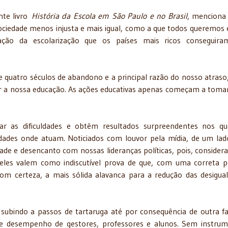
nte livro
História da Escola em São Paulo e no Brasil
, menciona
ociedade menos injusta e mais igual, como a que todos queremos
ação da escolarização que os países mais ricos conseguira
e quatro séculos de abandono e a principal razão do nosso atraso,
er a nossa educação. As ações educativas apenas começam a toma
r as dificuldades e obtêm resultados surpreendentes nos qu
dades onde atuam. Noticiados com louvor pela mídia, de um lad
ade e desencanto com nossas lideranças políticas, pois, consider
 eles valem como indiscutível prova de que, com uma correta po
com certeza, a mais sólida alavanca para a redução das desigua
ubindo a passos de tartaruga até por consequência de outra fa
 de desempenho de gestores, professores e alunos. Sem instru