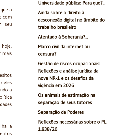
Universidade pública: Para que?...
 que a
Ainda sobre o direito à
 e com
desconexão digital no âmbito do
m seu
trabalho brasileiro
Atentado à Soberania?...
 hoje,
Marco civil da internet ou
r mais
censura?
Gestão de riscos ocupacionais:
Reflexões e análise jurídica da
esitos
nova NR-1 e os desafios da
o eles
vigência em 2026
ando a
Os animais de estimação na
lítica
separação de seus tutores
ldades
Separação de Poderes
Reflexões necessárias sobre o PL
lha: a
1.838/26
mentos