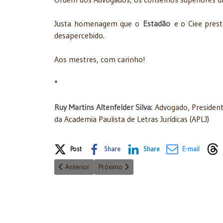
Justa homenagem que o
Estadão
e o Ciee prest
desapercebido.
Aos mestres, com carinho!
*
Ruy Martins Altenfelder Silva:
Advogado, President
da Academia Paulista de Letras Jurídicas (APLJ)
Share on Social Media
Post
Share
Share
E-mail
Artigo anterior: Sábado de aleluia - amor à primeira vi
Próximo artigo: Existe triação em traição?
Anterior
Próximo