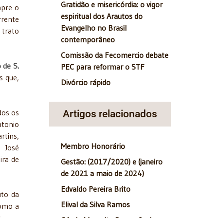
Gratidão e misericórdia: o vigor
mpre o
espiritual dos Arautos do
rrente
Evangelho no Brasil
 trato
contemporâneo
Comissão da Fecomercio debate
 de S.
PEC para reformar o STF
s que,
Divórcio rápido
dos os
Artigos relacionados
ntonio
rtins,
Membro Honorário
, José
ira de
Gestão: (2017/2020) e (janeiro
de 2021 a maio de 2024)
Edvaldo Pereira Brito
ito da
Elival da Silva Ramos
como a
.