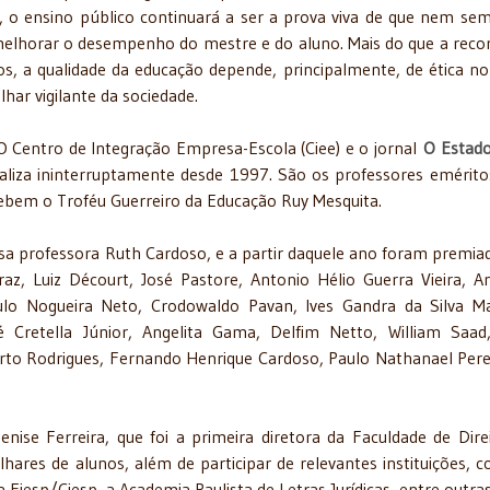
os, o ensino público continuará a ser a prova viva de que nem se
 e melhorar o desempenho do mestre e do aluno. Mais do que a reco
cos, a qualidade da educação depende, principalmente, de ética no
har vigilante da sociedade.
O Centro de Integração Empresa-Escola (Ciee) e o jornal
O Estado
iza ininterruptamente desde 1997. São os professores emérito
ebem o Troféu Guerreiro da Educação Ruy Mesquita.
sa professora Ruth Cardoso, e a partir daquele ano foram premia
az, Luiz Décourt, José Pastore, Antonio Hélio Guerra Vieira, A
ulo Nogueira Neto, Crodowaldo Pavan, Ives Gandra da Silva Ma
é Cretella Júnior, Angelita Gama, Delfim Netto, William Saad
rto Rodrigues, Fernando Henrique Cardoso, Paulo Nathanael Pere
enise Ferreira, que foi a primeira diretora da Faculdade de Dire
lhares de alunos, além de participar de relevantes instituições, 
iesp/Ciesp, a Academia Paulista de Letras Jurídicas, entre outras