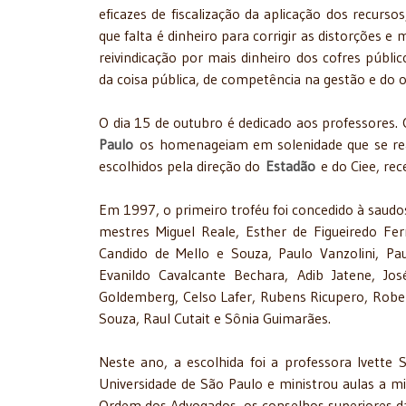
eficazes de fiscalização da aplicação dos recurs
que falta é dinheiro para corrigir as distorções
reivindicação por mais dinheiro dos cofres públi
da coisa pública, de competência na gestão e do ol
O dia 15 de outubro é dedicado aos professores. 
Paulo
os homenageiam em solenidade que se real
escolhidos pela direção do
Estadão
e do Ciee, rec
Em 1997, o primeiro troféu foi concedido à saudo
mestres Miguel Reale, Esther de Figueiredo Ferr
Candido de Mello e Souza, Paulo Vanzolini, Pa
Evanildo Cavalcante Bechara, Adib Jatene, Jos
Goldemberg, Celso Lafer, Rubens Ricupero, Robe
Souza, Raul Cutait e Sônia Guimarães.
Neste ano, a escolhida foi a professora Ivette S
Universidade de São Paulo e ministrou aulas a mi
Ordem dos Advogados, os conselhos superiores da F