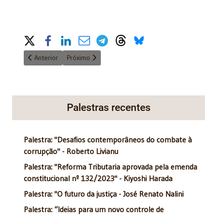
Share on Social Media
Artigo anterior: A bandeira da ética
Próximo artigo: Responsabilidade objetiva por atos 
Anterior
Próximo
Palestras recentes
Palestra: "Desafios contemporâneos do combate à
corrupção" - Roberto Livianu
Palestra: "Reforma Tributaria aprovada pela emenda
constitucional nº 132/2023" - Kiyoshi Harada
Palestra: "O futuro da justiça - José Renato Nalini
Palestra: “Ideias para um novo controle de