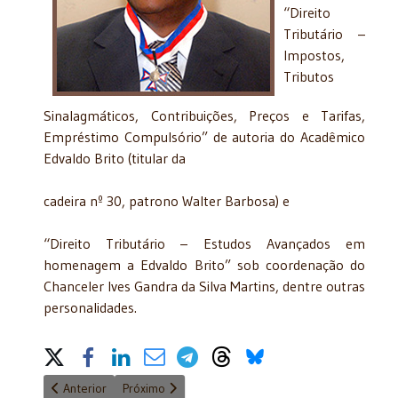
“Direito
Tributário –
Impostos,
Tributos
Sinalagmáticos, Contribuições, Preços e Tarifas,
Empréstimo Compulsório” de autoria do Acadêmico
Edvaldo Brito (titular da
cadeira nº 30, patrono Walter Barbosa) e
“Direito Tributário – Estudos Avançados em
homenagem a Edvaldo Brito” sob coordenação do
Chanceler Ives Gandra da Silva Martins, dentre outras
personalidades.
Share on Social Media
Artigo anterior: Evento: "Direito Constitucional em tempos de c
Próximo artigo: João Bosco Coelho Pasin foi emp
Anterior
Próximo