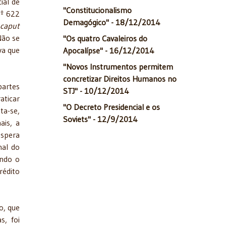
ial de
"Constitucionalismo
nº 622
Demagógico" - 18/12/2014
caput
Não se
"Os quatro Cavaleiros do
va que
Apocalípse" - 16/12/2014
"Novos Instrumentos permitem
concretizar Direitos Humanos no
partes
STJ" - 10/12/2014
aticar
"O Decreto Presidencial e os
ata-se,
Soviets" - 12/9/2014
ais, a
espera
nal do
indo o
rédito
o, que
s, foi