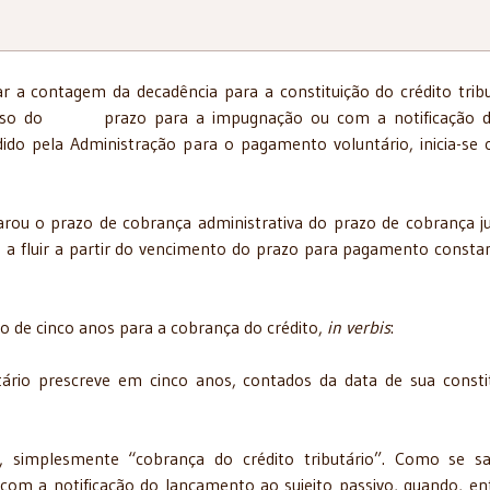
a contagem da decadência para a constituição do crédito tribu
decurso do prazo para a impugnação ou com a notificação d
edido pela Administração para o pagamento voluntário, inici
ou o prazo de cobrança administrativa do prazo de cobrança jud
a a fluir a partir do vencimento do prazo para pagamento consta
zo de cinco anos para a cobrança do crédito,
in verbis
:
io prescreve em cinco anos, contados da data de sua consti
s, simplesmente “cobrança do crédito tributário”. Como se s
dá com a notificação do lançamento ao sujeito passivo, quando, en