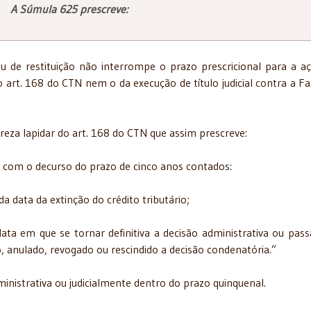
A Súmula 625 prescreve:
 de restituição não interrompe o prazo prescricional para a a
 o art. 168 do CTN nem o da execução de título judicial contra a F
reza lapidar do art. 168 do CTN que assim prescreve:
-se com o decurso do prazo de cinco anos contados:
, da data da extinção do crédito tributário;
a data em que se tornar definitiva a decisão administrativa ou pas
o, anulado, revogado ou rescindido a decisão condenatória.”
inistrativa ou judicialmente dentro do prazo quinquenal.