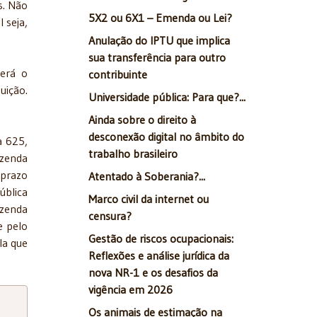
s. Não
5X2 ou 6X1 – Emenda ou Lei?
 seja,
Anulação do IPTU que implica
sua transferência para outro
verá o
contribuinte
uição.
Universidade pública: Para que?...
Ainda sobre o direito à
desconexão digital no âmbito do
a 625,
trabalho brasileiro
azenda
 prazo
Atentado à Soberania?...
ública
Marco civil da internet ou
azenda
censura?
e pelo
Gestão de riscos ocupacionais:
la que
Reflexões e análise jurídica da
nova NR-1 e os desafios da
vigência em 2026
Os animais de estimação na