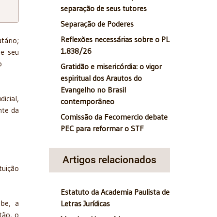
separação de seus tutores
Separação de Poderes
Reflexões necessárias sobre o PL
tário;
1.838/26
e seu
a-se o
Gratidão e misericórdia: o vigor
espiritual dos Arautos do
Evangelho no Brasil
icial,
contemporâneo
nte da
Comissão da Fecomercio debate
PEC para reformar o STF
Artigos relacionados
tuição
Estatuto da Academia Paulista de
abe, a
Letras Jurídicas
tão, o