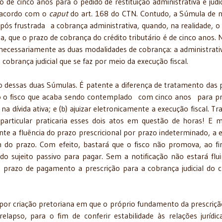
de cinco anos para o pedido de restituição administrativa e judic
e acordo com o
caput
do art. 168 do CTN. Contudo, a Súmula de 
após frustrada a cobrança administrativa, quando, na realidade, o
a, que o prazo de cobrança do crédito tributário é de cinco anos. 
e necessariamente as duas modalidades de cobrança: a administrati
 cobrança judicial que se faz por meio da execução fiscal.
ão dessas duas Súmulas. É patente a diferença de tratamento das 
ndo o fisco que acaba sendo contemplado com cinco anos para pr
 na dívida ativa; e (b) ajuizar eletronicamente a execução fiscal. Tr
articular praticaria esses dois atos em questão de horas! E m
te a fluência do prazo prescricional por prazo indeterminado, a 
 do prazo. Com efeito, bastará que o fisco não promova, ao fi
o do sujeito passivo para pagar. Sem a notificação não estará flu
razo de pagamento a prescrição para a cobrança judicial do c
 por criação pretoriana em que o próprio fundamento da prescriçã
lapso, para o fim de conferir estabilidade às relações jurídica