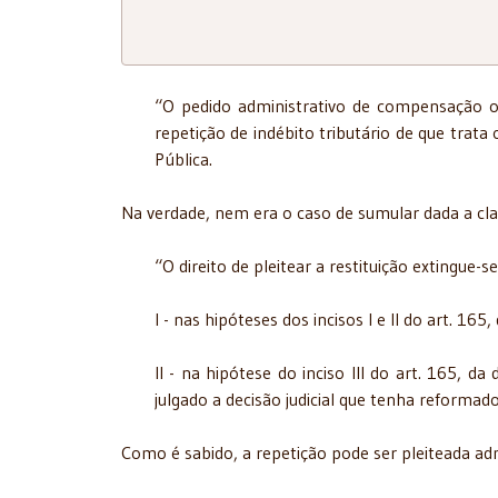
“O pedido administrativo de compensação ou
repetição de indébito tributário de que trata
Pública.
Na verdade, nem era o caso de sumular dada a cla
“O direito de pleitear a restituição extingue
I - nas hipóteses dos incisos I e II do art. 165
II - na hipótese do inciso III do art. 165, d
julgado a decisão judicial que tenha reformad
Como é sabido, a repetição pode ser pleiteada adm