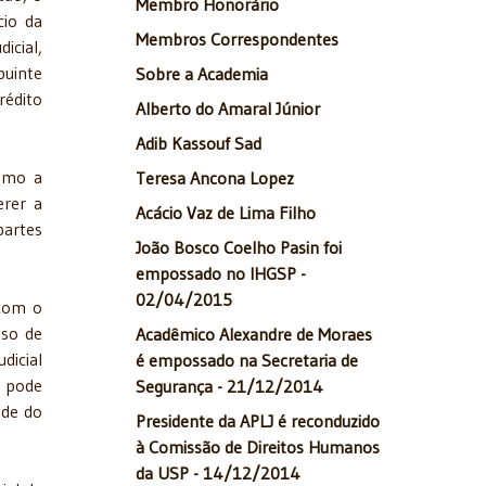
Membro Honorário
cio da
Membros Correspondentes
icial,
buinte
Sobre a Academia
rédito
Alberto do Amaral Júnior
Adib Kassouf Sad
como a
Teresa Ancona Lopez
erer a
Acácio Vaz de Lima Filho
partes
João Bosco Coelho Pasin foi
empossado no IHGSP -
02/04/2015
 com o
sso de
Acadêmico Alexandre de Moraes
dicial
é empossado na Secretaria de
e pode
Segurança - 21/12/2014
ade do
Presidente da APLJ é reconduzido
à Comissão de Direitos Humanos
da USP - 14/12/2014