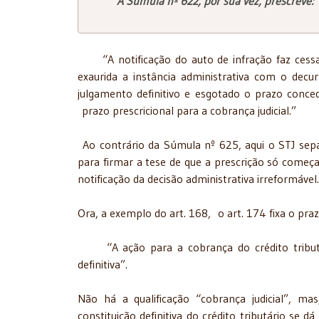
A Súmula nº 622, por sua vez, prescreve:
“A notificação do auto de infração faz cessar 
exaurida a instância administrativa com o 
julgamento definitivo e esgotado o prazo conc
prazo prescricional para a cobrança judicial.”
Ao contrário da Súmula nº 625, aqui o STJ separ
para firmar a tese de que a prescrição só começ
notificação da decisão administrativa irreformável.
Ora, a exemplo do art. 168, o art. 174 fixa o pra
“A ação para a cobrança do crédito tributár
definitiva”.
Não há a qualificação “cobrança judicial”, ma
constituição definitiva do crédito tributário se 