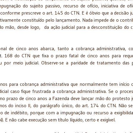
pugnação do sujeito passivo, recurso de ofício, iniciativa de ofí
 conforme prescreve o art. 145 do CTN. E é óbvio que a decisão jud
nitivamente constituído pelo lançamento. Nada impede de o contri
o mão, desde logo, da ação judicial para a desconstituição do c
nal de cinco anos abarca, tanto a cobrança administrativa, 
rt. 168 do CTN que fixa o prazo fatal de cinco anos para requ
 ou por meio judicial. Observe-se a paridade de tratamento das 
 anos para cobrança administrativa que normalmente tem início
icial caso fique frustrada a cobrança administrativa. Se o proce
no prazo de cinco anos a Fazenda deve lançar mão do protesto ju
mos do inciso II, do parágrafo único, do art. 174 do CTN. Não s
ição de indébito, porque com a impugnação ou recurso a exigibilid
N). E não cabe execução sem título líquido, certo e exigível.