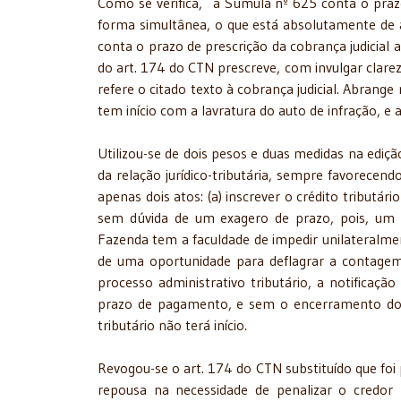
Como se verifica, a Súmula nº 625 conta o prazo 
forma simultânea, o que está absolutamente d
conta o prazo de prescrição da cobrança judicial 
do art. 174 do CTN prescreve, com invulgar clarez
refere o citado texto à cobrança judicial. Abrang
tem início com a lavratura do auto de infração, e a
Utilizou-se de dois pesos e duas medidas na ediç
da relação jurídico-tributária, sempre favorece
apenas dois atos: (a) inscrever o crédito tributário
sem dúvida de um exagero de prazo, pois, um p
Fazenda tem a faculdade de impedir unilateralmen
de uma oportunidade para deflagrar a contagem
processo administrativo tributário, a notificaçã
prazo de pagamento, e sem o encerramento do p
tributário não terá início.
Revogou-se o art. 174 do CTN substituído que foi
repousa na necessidade de penalizar o credor re