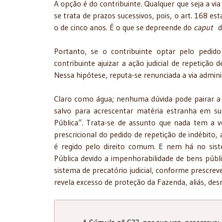
A opção é do contribuinte. Qualquer que seja a vi
se trata de prazos sucessivos, pois, o art. 168 es
o de cinco anos. É o que se depreende do
caput
do
Portanto, se o contribuinte optar pelo pedid
contribuinte ajuizar a ação judicial de repetição 
Nessa hipótese, reputa-se renunciada a via adminis
Claro como água; nenhuma dúvida pode pairar a 
salvo para acrescentar matéria estranha em sua
Pública”. Trata-se de assunto que nada tem a 
prescricional do pedido de repetição de indébito
é regido pelo direito comum. E nem há no sistem
Pública devido a impenhorabilidade de bens públi
sistema de precatório judicial, conforme prescre
revela excesso de proteção da Fazenda, aliás, des