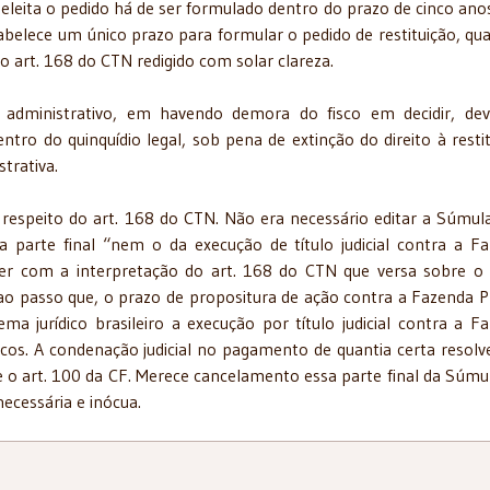
a eleita o pedido há de ser formulado dentro do prazo de cinco ano
tabelece um único prazo para formular o pedido de restituição, qual
 art. 168 do CTN redigido com solar clareza.
o administrativo, em havendo demora do fisco em decidir, de
dentro do quinquídio legal, sob pena de extinção do direito à restit
trativa.
respeito do art. 168 do CTN. Não era necessário editar a Súmul
 parte final “nem o da execução de título judicial contra a F
ver com a interpretação do art. 168 do CTN que versa sobre o
, ao passo que, o prazo de propositura de ação contra a Fazenda P
a jurídico brasileiro a execução por título judicial contra a F
cos. A condenação judicial no pagamento de quantia certa resolv
ve o art. 100 da CF. Merece cancelamento essa parte final da Súmu
necessária e inócua.