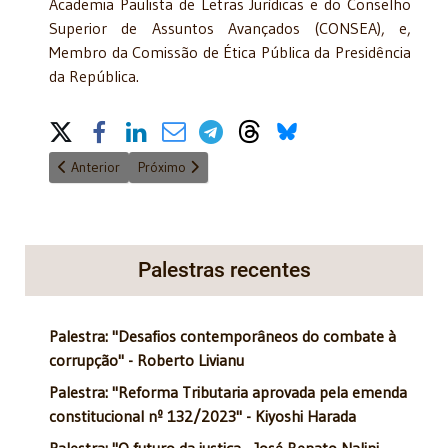
Academia Paulista de Letras Jurídicas e do Conselho
Superior de Assuntos Avançados (CONSEA), e,
Membro da Comissão de Ética Pública da Presidência
da República.
Share on Social Media
Artigo anterior: Temas relevantes do governo Bolsonaro
Próximo artigo: Reforma ou Pacto Federativo (parte
Anterior
Próximo
Palestras recentes
Palestra: "Desafios contemporâneos do combate à
corrupção" - Roberto Livianu
Palestra: "Reforma Tributaria aprovada pela emenda
constitucional nº 132/2023" - Kiyoshi Harada
Palestra: "O futuro da justiça - José Renato Nalini