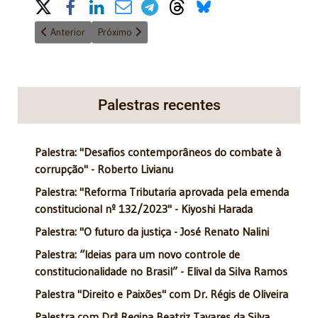
Share on Social Media
Artigo anterior: A Advocacia e o Ministério Público - 3/6/2017
Próximo artigo: Trumpinho do bem ou chuchu nerv
Anterior
Próximo
Palestras recentes
Palestra: "Desafios contemporâneos do combate à
corrupção" - Roberto Livianu
Palestra: "Reforma Tributaria aprovada pela emenda
constitucional nº 132/2023" - Kiyoshi Harada
Palestra: "O futuro da justiça - José Renato Nalini
Palestra: “Ideias para um novo controle de
constitucionalidade no Brasil” - Elival da Silva Ramos
Palestra "Direito e Paixões" com Dr. Régis de Oliveira
Palestra com Drª Regina Beatriz Tavares da Silva