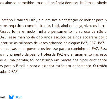
os abusos cometidos, mas a ingerência deve ser legítima e obede
aetano Brancati Luigi, a quem tive a satisfação de indicar para 
 os requisitos como indicador. Luigi, ainda criança, viveu os terro
 Passou fome e medo. Tinha o pensamento horroroso de não c
 1945, esse menino de oito anos escutou os sinos ecoarem por 
untou-se às milhares de vozes gritando de alegria: PAZ, PAZ, PAZ!
 que cativasse os povos e os levasse para o caminho da PAZ. Esse
 o monumento da paz, o troféu da PAZ e o ensinamento nas esco
 e uma pomba, foi construído em praças dos cinco continent
jetos para o Brasil e para o exterior estão em andamento. O trofé
cadas à PAZ.
Post
Post
do Exército