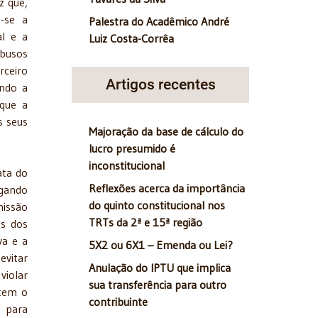
z que,
a-se a
Palestra do Acadêmico André
al e a
Luiz Costa-Corrêa
busos
rceiro
Artigos recentes
ando a
 que a
s seus
Majoração da base de cálculo do
lucro presumido é
inconstitucional
ata do
Reflexões acerca da importância
igando
do quinto constitucional nos
missão
TRTs da 2ª e 15ª região
es dos
va e a
5X2 ou 6X1 – Emenda ou Lei?
evitar
Anulação do IPTU que implica
violar
sua transferência para outro
 tem o
contribuinte
s para