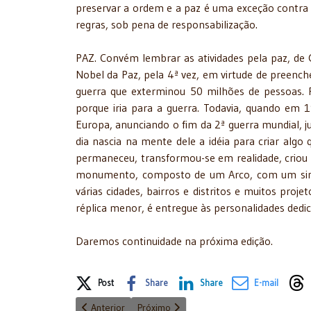
preservar a ordem e a paz é uma exceção contra 
regras, sob pena de responsabilização.
PAZ. Convém lembrar as atividades pela paz, de G
Nobel da Paz, pela 4ª vez, em virtude de preencher
guerra que exterminou 50 milhões de pessoas.
porque iria para a guerra. Todavia, quando em
Europa, anunciando o fim da 2ª guerra mundial, j
dia nascia na mente dele a idéia para criar algo
permaneceu, transformou-se em realidade, criou
monumento, composto de um Arco, com um sino
várias cidades, bairros e distritos e muitos pro
réplica menor, é entregue às personalidades dedi
Daremos continuidade na próxima edição.
Share on Social Media
Post
Share
Share
E-mail
Artigo anterior: A Escola de Comando e Estado-Maior 
Próximo artigo: Reforma Tributária
Anterior
Próximo