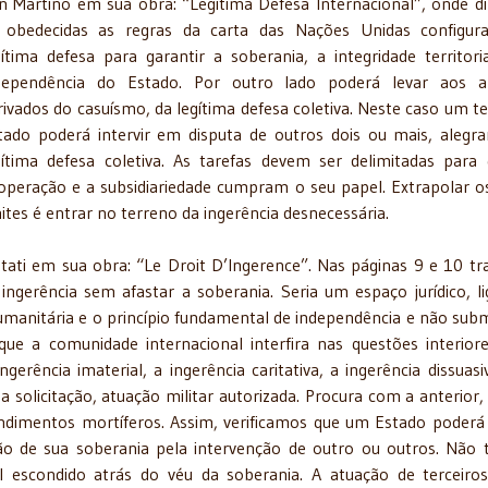
n Martino em sua obra: “Legítima Defesa Internacional”, onde di
 obedecidas as regras da carta das Nações Unidas configur
gítima defesa para garantir a soberania, a integridade territori
dependência do Estado. Por outro lado poderá levar aos a
rivados do casuísmo, da legítima defesa coletiva. Neste caso um te
tado poderá intervir em disputa de outros dois ou mais, alegr
gítima defesa coletiva. As tarefas devem ser delimitadas para
operação e a subsidiariedade cumpram o seu papel. Extrapolar o
mites é entrar no terreno da ingerência desnecessária.
ati em sua obra: “Le Droit D’Ingerence”. Nas páginas 9 e 10 tr
ngerência sem afastar a soberania. Seria um espaço jurídico, l
umanitária e o princípio fundamental de independência e não sub
que a comunidade internacional interfira nas questões interior
ência imaterial, a ingerência caritativa, a ingerência dissuasi
 solicitação, atuação militar autorizada. Procura com a anterior, 
ndimentos mortíferos. Assim, verificamos que um Estado poderá 
ção de sua soberania pela intervenção de outro ou outros. Não
al escondido atrás do véu da soberania. A atuação de terceiro