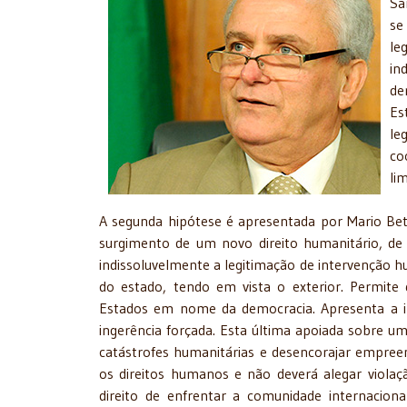
Sa
se
le
in
de
Es
le
co
li
A segunda hipótese é apresentada por Mario Bett
surgimento de um novo direito humanitário, de i
indissoluvelmente a legitimação de intervenção h
do estado, tendo em vista o exterior. Permite 
Estados em nome da democracia. Apresenta a inger
ingerência forçada. Esta última apoiada sobre uma
catástrofes humanitárias e desencorajar empree
os direitos humanos e não deverá alegar viola
direito de enfrentar a comunidade internacion