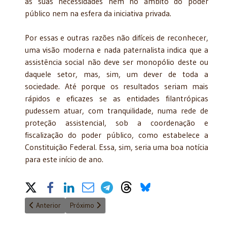
às suas necessidades nem no âmbito do poder
público nem na esfera da iniciativa privada.
Por essas e outras razões não difíceis de reconhecer,
uma visão moderna e nada paternalista indica que a
assistência social não deve ser monopólio deste ou
daquele setor, mas, sim, um dever de toda a
sociedade. Até porque os resultados seriam mais
rápidos e eficazes se as entidades filantrópicas
pudessem atuar, com tranquilidade, numa rede de
proteção assistencial, sob a coordenação e
fiscalização do poder público, como estabelece a
Constituição Federal. Essa, sim, seria uma boa notícia
para este início de ano.
Share on Social Media
Artigo anterior: 'União pela saúde' - 21/1/2015
Próximo artigo: "O crime pode ser nosso e a pun
Anterior
Próximo