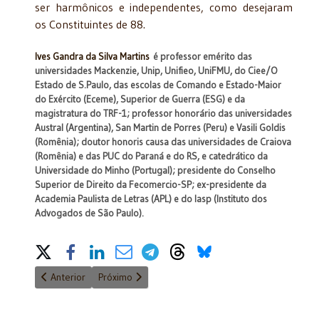
ser harmônicos e independentes, como desejaram
os Constituintes de 88.
Ives Gandra da Silva Martins
é professor emérito das
universidades Mackenzie, Unip, Unifieo, UniFMU, do Ciee/O
Estado de S.Paulo, das escolas de Comando e Estado-Maior
do Exército (Eceme), Superior de Guerra (ESG) e da
magistratura do TRF-1; professor honorário das universidades
Austral (Argentina), San Martin de Porres (Peru) e Vasili Goldis
(Romênia); doutor honoris causa das universidades de Craiova
(Romênia) e das PUC do Paraná e do RS, e catedrático da
Universidade do Minho (Portugal); presidente do Conselho
Superior de Direito da Fecomercio-SP; ex-presidente da
Academia Paulista de Letras (APL) e do Iasp (Instituto dos
Advogados de São Paulo).
Share on Social Media
Artigo anterior: Quando a toga se prostitui
Próximo artigo: Incentivo fiscal a veículos híbrido
Anterior
Próximo