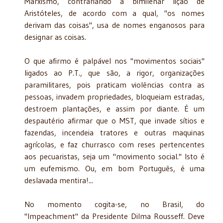
Marxismo, contrariando a bimilenar lição de
Aristóteles, de acordo com a qual, "os nomes
derivam das coisas", usa de nomes enganosos para
designar as coisas.
O que afirmo é palpável nos "movimentos sociais"
ligados ao P.T., que são, a rigor, organizações
paramilitares, pois praticam violências contra as
pessoas, invadem propriedades, bloqueiam estradas,
destroem plantações, e assim por diante. É um
despautério afirmar que o MST, que invade sítios e
fazendas, incendeia tratores e outras maquinas
agrícolas, e faz churrasco com reses pertencentes
aos pecuaristas, seja um "movimento social." Isto é
um eufemismo. Ou, em bom Português, é uma
deslavada mentira!...
No momento cogita-se, no Brasil, do
"Impeachment" da Presidente Dilma Rousseff. Deve