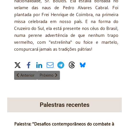
nacionalidade, Sr. Boulos. Ela estava bordada no
velame das naus de Pedro Alvares Cabral. Foi
plantada por Frei Henrique de Coimbra, na primeira
missa celebrada em nosso país. E na forma do
Cruzeiro do Sul, ela está presente nos céus do Brasil,
numa perene advertência de que nenhum trapo
vermelho, com "estrelinha" ou foice e martelo,
conspurcará jamais as tradições pátrias!
Share on Social Media
Artigo anterior: Comentário: Editorial da Folha de São Paulo
Próximo artigo: Lula ministro, para quê? - 18/3/20
Anterior
Próximo
Palestras recentes
Palestra: "Desafios contemporâneos do combate à