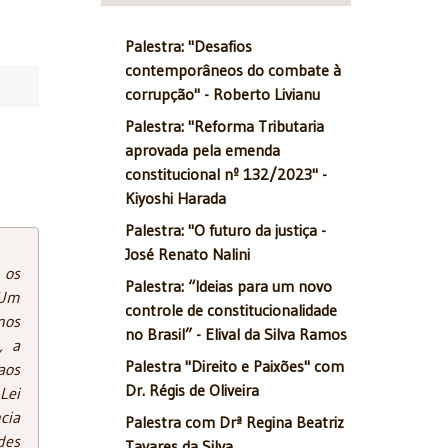
Palestra: "Desafios
contemporâneos do combate à
corrupção" - Roberto Livianu
Palestra: "Reforma Tributaria
aprovada pela emenda
constitucional nº 132/2023" -
Kiyoshi Harada
Palestra: "O futuro da justiça -
José Renato Nalini
 os
Palestra: “Ideias para um novo
 Um
controle de constitucionalidade
nos
no Brasil” - Elival da Silva Ramos
, a
Palestra "Direito e Paixões" com
aos
Dr. Régis de Oliveira
Lei
cia
Palestra com Drª Regina Beatriz
des
Tavares da Silva