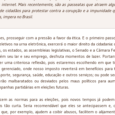
a internet. Mais recentemente, são as passeatas que atraem alg
de cidadãos para protestar contra a corupção e a impunidade q
, impera no Brasil.
es, prosseguir com a pressão a favor da ética. E o primeiro pass
eletivos na urna eletrônica, exercerá o maior direito da cidadania: d
, os estados, as assembleias legislativas, o Senado e a Câmara Fe
tém seu lar e seu emprego, desfruta momentos de lazer. Portan
er uma criteriosa reflexão, pois estaremos escolhendo em que t
 gerenciado, onde nosso imposto reverterá em benefícios para 
orte, segurança, saúde, educação e outros serviços; ou pode s
erão malbaratados ou desviados pelos maus políticos para au
panhas partidárias em eleições futuras.
ecem as normas para as eleições, pois novos tempos já podem
 tão curta. Seria recomendável que eles se antecipassem e,
 que, por exemplo, ajudem a coibir abusos, facilitem o alijamen