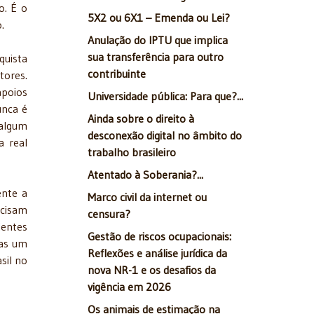
o. É o
5X2 ou 6X1 – Emenda ou Lei?
.
Anulação do IPTU que implica
sua transferência para outro
quista
contribuinte
tores.
apoios
Universidade pública: Para que?...
unca é
Ainda sobre o direito à
 algum
desconexão digital no âmbito do
a real
trabalho brasileiro
Atentado à Soberania?...
ente a
Marco civil da internet ou
ecisam
censura?
ientes
Gestão de riscos ocupacionais:
cas um
Reflexões e análise jurídica da
sil no
nova NR-1 e os desafios da
vigência em 2026
Os animais de estimação na