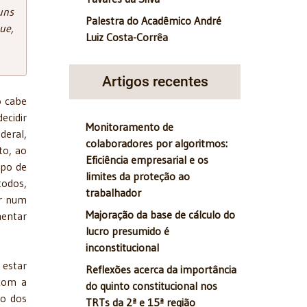
uns
Palestra do Acadêmico André
ue,
Luiz Costa-Corrêa
Artigos recentes
o cabe
ecidir
Monitoramento de
deral,
colaboradores por algoritmos:
to, ao
Eficiência empresarial e os
ipo de
limites da proteção ao
todos,
trabalhador
er num
Majoração da base de cálculo do
mentar
lucro presumido é
inconstitucional
 estar
Reflexões acerca da importância
 com a
do quinto constitucional nos
to dos
TRTs da 2ª e 15ª região