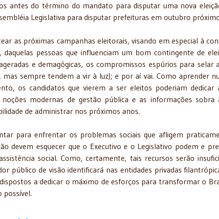
vos antes do término do mandato para disputar uma nova eleiçã
embléia Legislativa para disputar prefeituras em outubro próximo
ar as próximas campanhas eleitorais, visando em especial à con
a, daquelas pessoas que influenciam um bom contingente de elei
xageradas e demagógicas, os compromissos espúrios para selar 
 mas sempre tendem a vir à luz); e por aí vai. Como aprender n
nto, os candidatos que vierem a ser eleitos poderiam dedicar
r noções modernas de gestão pública e as informações sobra 
bilidade de administrar nos próximos anos.
tar para enfrentar os problemas sociais que afligem praticam
s não devem esquecer que o Executivo e o Legislativo podem e pr
assistência social. Como, certamente, tais recursos serão insufic
r público de visão identificará nas entidades privadas filantrópi
 dispostos a dedicar o máximo de esforços para transformar o Bra
 possível.