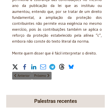
ano da publicação da lei que as instituiu ou
aumentou, entendo que, por se tratar de um direito
fundamental, a ampliação da proteção dos
contribuintes não permite essa exigência no mesmo
exercício, pois às contribuições também se aplica o
reforço da proteção estabelecido pela alínea “c”,
embora não conste do texto literal da norma.
Mente quem disser que é fácil interpretar o direito.
Share on Social Media
Artigo anterior: Combate às mudanças climáticas
Próximo artigo: AINDA HÁ ADVOGADOS?
Anterior
Próximo
Palestras recentes