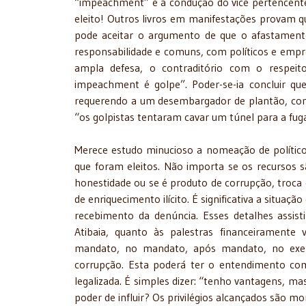
“impeachment” e a condução do vice pertencente à
eleito! Outros livros em manifestações provam qu
pode aceitar o argumento de que o afastament
responsabilidade e comuns, com políticos e empr
ampla defesa, o contraditório com o respeit
impeachment é golpe”. Poder-se-ia concluir qu
requerendo a um desembargador de plantão, com l
“os golpistas tentaram cavar um túnel para a fuga
Merece estudo minucioso a nomeação de político
que foram eleitos. Não importa se os recursos sã
honestidade ou se é produto de corrupção, troca 
de enriquecimento ilícito. É significativa a situaç
recebimento da denúncia. Esses detalhes assisti
Atibaia, quanto às palestras financeiramente 
mandato, no mandato, após mandato, no exerc
corrupção. Esta poderá ter o entendimento c
legalizada. É simples dizer: “tenho vantagens, ma
poder de influir? Os privilégios alcançados são 