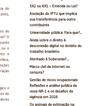
5X2 ou 6X1 – Emenda ou Lei?
cia do
Anulação do IPTU que implica
tanto,
sua transferência para outro
contribuinte
tos do
Universidade pública: Para que?...
ral? O
Ainda sobre o direito à
grante
desconexão digital no âmbito do
o ou o
trabalho brasileiro
nto e
Atentado à Soberania?...
ídica,
unções
Marco civil da internet ou
eração
censura?
Gestão de riscos ocupacionais:
Reflexões e análise jurídica da
gico e
nova NR-1 e os desafios da
ios do
vigência em 2026
adores
Os animais de estimação na