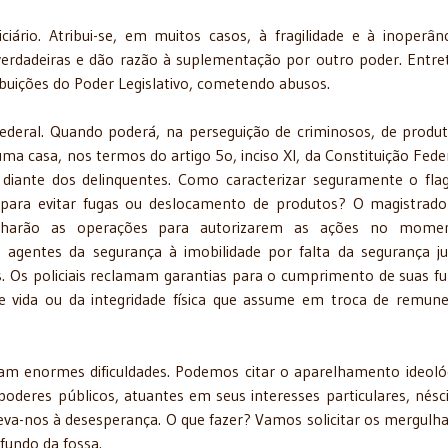
ciário. Atribui-se, em muitos casos, à fragilidade e à inoperân
verdadeiras e dão razão à suplementação por outro poder. Entre
ibuições do Poder Legislativo, cometendo abusos.
ederal. Quando poderá, na perseguição de criminosos, de produ
ma casa, nos termos do artigo 5o, inciso XI, da Constituição Fede
iante dos delinquentes. Como caracterizar seguramente o fla
va para evitar fugas ou deslocamento de produtos? O magistrad
anharão as operações para autorizarem as ações no mome
 agentes da segurança à imobilidade por falta da segurança jur
. Os policiais reclamam garantias para o cumprimento de suas f
de vida ou da integridade física que assume em troca de remun
tam enormes dificuldades. Podemos citar o aparelhamento ideoló
oderes públicos, atuantes em seus interesses particulares, nésc
leva-nos à desesperança. O que fazer? Vamos solicitar os mergulh
 fundo da fossa.