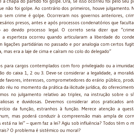
 chapa do partido foi golpe. Ora, se isso ocorreu foi pelo seu p
e não foi golpe. Ao contrário dos primeiros, houve julgamento. 
o sem crime é golpe. Ocorreram nos governos anteriores, cri
esários presos, antes e após processos condenatórios que facult
o ao devido processo legal. O correto seria dizer que “cri
e a esperteza ocorreu quando articularam a liberdade do cond
igações partidárias no passado e por analogia com certos fugit
, mas era a laje de cima e caíram no colo do delegado”
s para cargos contemplados com foro privilegiado ou a imunida
o do caixa 1, 2 ou 3. Deve-se considerar a legalidade, a moralid
de favores, interesses, comprometedores do erário público, prod
ão do réu no momento da prática da ilicitude jurídica, do ofereciment
mos no julgamento relativo ao triplex, na instrução sobre o sí
valiosas e duvidosas. Devemos considerar atos praticados an
ício da função, estranhos à função. Merece atenção a ques
omum, mas poderá conduzir à compreensão mais ampla de cor
s está na lei” – quem faz a lei? Agiu sob influência? Todos têm o
morais? O problema é sistêmico ou moral?