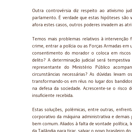
Outra controvérsia diz respeito ao ativismo judi
parlamento. É verdade que estas hipóteses são 
afora estes casos, outros poderes invadem as atr
Temos mais problemas relativos à intervenção f
crime, entrar a polícia ou as Forças Armadas em u
consentimento do morador o coloca em riscos d
delito? A determinação judicial será tempesti
representante do Ministério Público acomp
circunstâncias necessárias? As dúvidas levam os
transformando-os em réus no lugar dos bandidos
na defesa da sociedade. Acrescente-se o risco 
insuficiente recebida.
Estas soluções, polêmicas, entre outras, enfren
corporativo da máquina administrativa e demais p
bem comum. Aliados à falta de vontade política, 
da Tailândia para tirar, salvar o povo brasileiro do