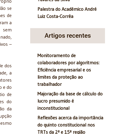
róprio
Não se
Palestra do Acadêmico André
mes de
Luiz Costa-Corrêa
aram a
me sem
Artigos recentes
enado,
ivos –
Monitoramento de
colaboradores por algoritmos:
de dos
Eficiência empresarial e os
ade, a
limites da proteção ao
utores
trabalhador
o e do
Majoração da base de cálculo do
tio de
lucro presumido é
tes do
inconstitucional
tão da
rupção
Reflexões acerca da importância
 mesmo
do quinto constitucional nos
TRTs da 2ª e 15ª região