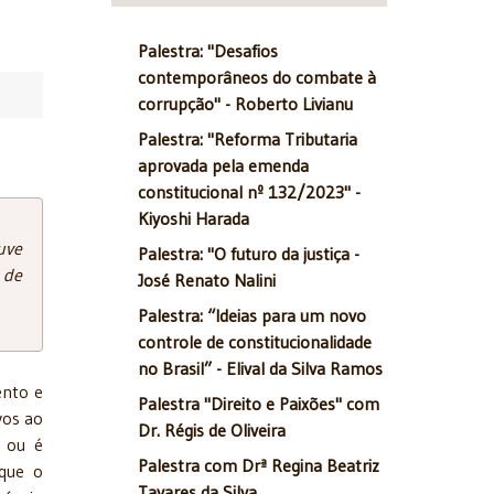
Palestra: "Desafios
contemporâneos do combate à
corrupção" - Roberto Livianu
Palestra: "Reforma Tributaria
aprovada pela emenda
constitucional nº 132/2023" -
Kiyoshi Harada
uve
Palestra: "O futuro da justiça -
 de
José Renato Nalini
Palestra: “Ideias para um novo
controle de constitucionalidade
no Brasil” - Elival da Silva Ramos
ento e
Palestra "Direito e Paixões" com
vos ao
Dr. Régis de Oliveira
a ou é
Palestra com Drª Regina Beatriz
 que o
Tavares da Silva