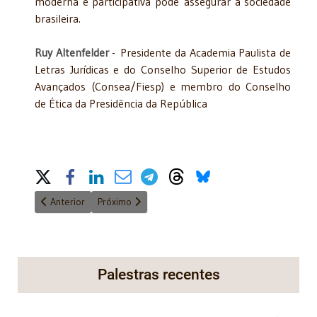
moderna e participativa pode assegurar à sociedade
brasileira.
Ruy Altenfelder
- Presidente da Academia Paulista de
Letras Jurídicas e do Conselho Superior de Estudos
Avançados (Consea/Fiesp) e membro do Conselho
de Ética da Presidência da República
Share on Social Media
Artigo anterior: O Estatuto das Famílias do Século XXI, na sua red
Próximo artigo: SIGILO
Anterior
Próximo
Palestras recentes