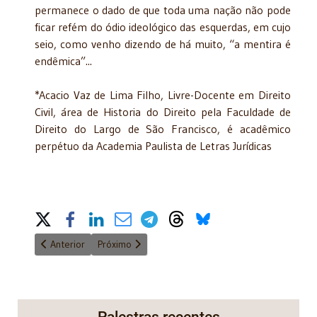
permanece o dado de que toda uma nação não pode
ficar refém do ódio ideológico das esquerdas, em cujo
seio, como venho dizendo de há muito, “a mentira é
endêmica”...
*Acacio Vaz de Lima Filho, Livre-Docente em Direito
Civil, área de Historia do Direito pela Faculdade de
Direito do Largo de São Francisco, é acadêmico
perpétuo da Academia Paulista de Letras Jurídicas
Share on Social Media
Artigo anterior: Os precatórios e o barco de Teseu
Próximo artigo: Anistia antes do trânsito em julga
Anterior
Próximo
Palestras recentes