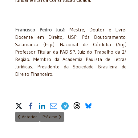
Francisco Pedro Jucá
: Mestre, Doutor e Livre-
Docente em Direito, USP. Pós Doutoramento:
Salamanca (Esp.) Nacional de Córdoba (Arg.)
Professor Titular da FADISP. Juiz do Trabalho da 2ª
Região. Membro da Academia Paulista de Letras
Jurídicas. Presidente da Sociedade Brasileira de
Direito Financeiro.
Share on Social Media
Artigo anterior: O caos legislativo e a insegurança jurídica que 
Próximo artigo: Inconstitucionalidade e inutilidade 
Anterior
Próximo