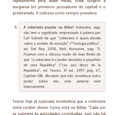
rapidamente pela Idade Média, onde surgem a
burguesia (os primeiros possuidores do capital) e o
proletariado. A nobreza como sempre prevalece.
A soberania popular ou divina?
Soberano, aqui,
não tem o significado emprestado à palavra por
Carl Schmitt de que “soberano é quem decide
sobre o estado de exceção” (“Teologia política”,
ed. Del Rey, 2006, Belo Horizonte, pág. 7).
Ficamos com a clássica noção de Jean Bodin de
que “a soberania é o poder absoluto e perpétuo
de uma República” (“Los seis libros de la
República”, ed. Tecnos, 3ª ed., 1997, pág. 47,
Capítulo VIII). Absoluto que não reconhece outro
poder sobre ele, nem externa nem
internamente.
Teoria hoje já superada estabelecia que a soberania
tinha caráter
divino.
Como está na Bíblia: “Cada um
se submeta às autoridades constituídas, pois não há