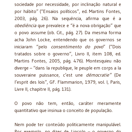
sociedade por necessidade, por inclinação natural e
por hábito” (“Ensaios políticos”, ed. Martins Fontes,
2003, pág. 26). Na sequência, afirma que é a
obediência
que prevalece e “é a nova obrigação” que
o povo assume (ob. Cit., pág. 27). Da mesma forma
acha John Locke, entendendo que os governos se
iniciaram “pelo
consentimento do povo
” (“Dois
tratados sobre o governo”, Livro II, item 108, ed.
Martins Fontes, 2005, pág. 476). Montesquieu não
diverge – “dans la republique, le peuple em corps a la
souveraine puissance, c’est une
démocratie”
(De
l’esprit des lois”, GF. Flammarion, 1979, vol. I, Paris,
Livre II, chapitre II, pág. 131).
O povo não tem, então, caráter meramente
quantitativo que insinua o conceito de população.
Nem pode ter conteúdo politicamente manipulável.
Por exemplo, no dizer de Lincoln – o governo do