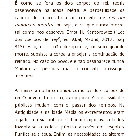
É como se fora os dois corpos do rei, teoria
desenvolvida na Idade Média. A perpetuidade da
cabeça do reino aliada ao conceito de
res qui
nunquam moritur
, ou seja, o rei que nunca morre,
tal como nos descreve Ernst H. Kantorowicz (“Los
dos cuerpos del rey”, ed. Akal, Madrid, 2012, pág.
319). Aqui, o rei não desaparece, mesmo quando
morre, subsiste a coroa a ensejar a continuação do
reinado. No caso do povo, ele não desaparece nunca.
Mudam as pessoas mas o conceito prossegue
incólume.
A massa amorfa continua, como os dois corpos do
rei. O povo está morto, viva o povo. As necessidades
públicas mudam com o passar dos tempos. Na
Antiguidade e na Idade Média os excrementos eram
jogados na via pública. O bodum agoniava a todos.
Inventa-se a coleta pública através dos esgotos.
Purifica-se a água. Enfim, as necessidades se alteram