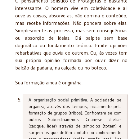
O pensamento sofístico de Protágoras é bastante
interessante. O homem vive em coletividade e ali
ouve as coisas, absorve-as, não domina o conteúdo,
mas recebe informações. Não pondera sobre elas.
Simplesmente as processa, mas sem consequências
ou absorção de ideias. Dá palpite sem base
dogmática ou fundamento teórico. Emite opiniões
rebarbativas que ouviu de outrem. Ou, às vezes tem
sua própria opinião formada por ouvir dizer no
balcão da padaria, na calçada ou no boteco.
Sua formação ainda é originária.
A organização social primitiva.
A sociedade se
organiza, através dos tempos, inicialmente pela
formação de grupos (tribos). Confrontam-se com
outros. Subordinam-nos. Criam-se chefias
(cacique, líder) através de símbolos (totem) e
surgem os que detêm contato ou conhecimento
com o transcendente (pajés, xamãs, etc.). Aos