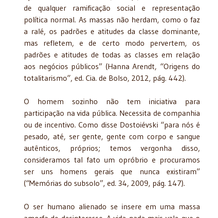
de qualquer ramificação social e representação
política normal. As massas não herdam, como o faz
a ralé, os padrões e atitudes da classe dominante,
mas refletem, e de certo modo pervertem, os
padrões e atitudes de todas as classes em relação
aos negócios públicos” (Hanna Arendt, “Origens do
totalitarismo”, ed. Cia. de Bolso, 2012, pág. 442).
O homem sozinho não tem iniciativa para
participação na vida pública. Necessita de companhia
ou de incentivo. Como disse Dostoiévski “para nós é
pesado, até, ser gente, gente com corpo e sangue
autênticos, próprios; temos vergonha disso,
consideramos tal fato um opróbrio e procuramos
ser uns homens gerais que nunca existiram”
(“Memórias do subsolo”, ed. 34, 2009, pág. 147).
O ser humano alienado se insere em uma massa
amorfa de desinteresse. A vida nada mais vale que o