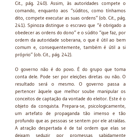
Cit., pág. 240). Assim, às autoridades compete o
comando, enquanto aos “súditos, como tínhamos
dito, compete executar as suas ordens” (ob. Cit., pág.
241). Spinoza distingue o escravo que “é obrigado a
obedecer as ordens do dono” e o súdito “que faz, por
ordem da autoridade soberana, o que é útil ao bem
comum e, consequentemente, também é útil a si
próprio” (ob. Cit., pág. 242).
O governo não é do povo. É do grupo que toma
conta dele. Pode ser por eleições diretas ou não. O
resultado será o mesmo. O governo passa a
pertencer àquele que melhor soube manipular os
conceitos de captação da vontade do eleitor. Este é o
objeto da conquista. Prepara-se, psicologicamente,
um artefato de propaganda tão imenso e tão
profundo que as pessoas se sentem por ele atraídas.
A atração despertada é de tal ordem que elas se
deixam seduzir por promessas sabidamente