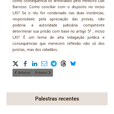
como consequência os lembrados pelo ministro Luís
Barroso. Como conciliar com o disposto no inciso
LXI? Se o réu for condenado nas duas instâncias,
responsáveis pela apreciação das provas, não
poderia a autoridade judiciária competente
determinar sua prisão com base no artigo 5º , inciso
LXI? É um tema de alta indagação jurídica e
consequências que merecem reflexão não só dos
juristas, mas dos cidadãos.
Share on Social Media
Artigo anterior: Políticos e Magistrados “Deuses” ou “Diabos”?
Próximo artigo: No País dos Bruzundangas
Anterior
Próximo
Palestras recentes