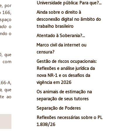
Universidade pública: Para que?...
e, por
Ainda sobre o direito à
o 166,
desconexão digital no âmbito do
espaço
trabalho brasileiro
ado
o
indo o
Atentado à Soberania?...
Marco civil da internet ou
censura?
0, que
Gestão de riscos ocupacionais:
6, com
Reflexões e análise jurídica da
nova NR-1 e os desafios da
vigência em 2026
166-A,
a
, que
Os animais de estimação na
nte ao
separação de seus tutores
Separação de Poderes
Reflexões necessárias sobre o PL
1.838/26