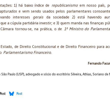
atações: 1) há baixo índice de
republicanismo
em nosso país, p
apturados
e vem sendo usados pelos parlamentares consoant
ivando interesses
gerais
da sociedade 2) está havendo au
 que a cúpula partidária investir; e 3) quem manda nas finanças púb
 Câmara tornou-se, na prática, o de
1º Ministro do Parlament
Estado, de Direito Constitucional e de Direito Financeiro para ac
 do
Parlamentarismo Financeiro
.
Fernando Facur
e São Paulo (USP), advogado e sócio do escritório Silveira, Athias, Soriano de 
Post
Post
SMO E O DIREITO