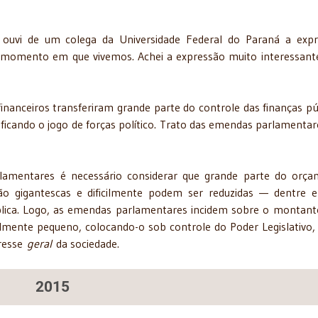
ouvi de um colega da Universidade Federal do Paraná a exp
 momento em que vivemos. Achei a expressão muito interessante
nanceiros transferiram grande parte do controle das finanças pú
ificando o jogo de forças político. Trato das emendas parlamentar
lamentares é necessário considerar que grande parte do orç
o gigantescas e dificilmente podem ser reduzidas — dentre e
blica. Logo, as emendas parlamentares incidem sobre o montante
lmente pequeno, colocando-o sob controle do Poder Legislativo,
eresse
geral
da sociedade.
2015