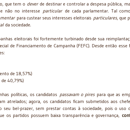
vo, que tem o
dever
de destinar e controlar a despesa pública, ma
, e não no interesse
particular
de cada parlamentar. Tal como
amentar
para custear seus interesses eleitorais
particulares
, que
al
da sociedade.
anhas eleitorais foi fortemente turbinado desde sua reimplanta
pecial de Financiamento de Campanha (FEFC). Desde então esse
es:
mento de 18,57%)
o de 40,79%)
as políticas, os candidatos
passavam o pires
para que as emp
vam atrelados; agora, os candidatos ficam submetidos aos chef
ao seu bel-prazer, sem prestar contas à sociedade, pois o uso 
que os partidos possuem baixa transparência e governança,
con