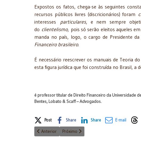
Expostos os fatos, chega-se às seguintes const
recursos públicos livres (discricionários) foram
c
interesses
particulares
, e nem sempre objet
do
clientelismo,
pois só serão eleitos aqueles em
manda no país, logo, o cargo de Presidente da
Financeiro brasileiro
.
É necessário reescrever os manuais de Teoria do 
esta figura jurídica que foi construída no Brasil, a
é professor titular de Direito Financeiro da Universidade d
Bentes, Lobato & Scaff – Advogados.
Share on Social Media
Post
Share
Share
E-mail
Artigo anterior: Poderes se unem contra precatórios*
Próximo artigo: O SÉCULO XIX, O MARXI
Anterior
Próximo