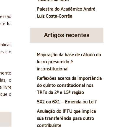
Palestra do Acadêmico André
Luiz Costa-Corrêa
ressão
 e fui
Artigos recentes
blicas
es e o
Majoração da base de cálculo do
lucro presumido é
inconstitucional
amento
Reflexões acerca da importância
las, o
do quinto constitucional nos
 livre
TRTs da 2ª e 15ª região
 que o
5X2 ou 6X1 – Emenda ou Lei?
Anulação do IPTU que implica
sua transferência para outro
contribuinte