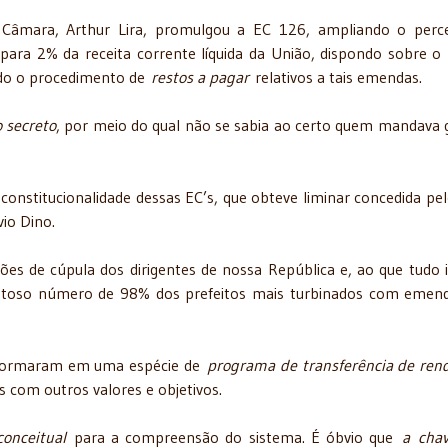
Câmara, Arthur Lira, promulgou a EC 126, ampliando o perc
para 2% da receita corrente líquida da União, dispondo sobre o 
ndo o procedimento de
restos a pagar
relativos a tais emendas.
 secreto
, por meio do qual não se sabia ao certo quem mandava 
onstitucionalidade dessas EC’s, que obteve liminar concedida pe
io Dino.
es de cúpula dos dirigentes de nossa República e, ao que tudo i
antoso número de 98% dos prefeitos mais turbinados com emen
sformaram em uma espécie de
programa de transferência de ren
 com outros valores e objetivos.
conceitual
para a compreensão do sistema. É óbvio que
a
cha