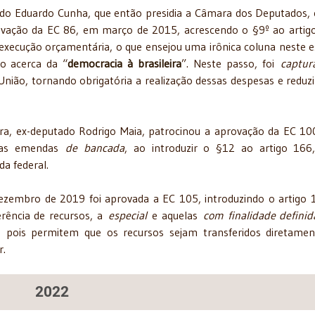
ado Eduardo Cunha, que então presidia a Câmara dos Deputados, 
vação da EC 86, em março de 2015, acrescendo o §9º ao artig
execução orçamentária, o que ensejou uma irônica coluna neste 
to acerca da “
democracia à brasileira
”. Neste passo, foi
captur
União, tornando obrigatória a realização dessas despesas e reduz
a, ex-deputado Rodrigo Maia, patrocinou a aprovação da EC 10
 das emendas
de bancada
, ao introduzir o §12 ao artigo 16
da federal.
zembro de 2019 foi aprovada a EC 105, introduzindo o artigo 
erência de recursos, a
especial
e aquelas
com finalidade definid
,
pois permitem que os recursos sejam transferidos diretame
r.
2022