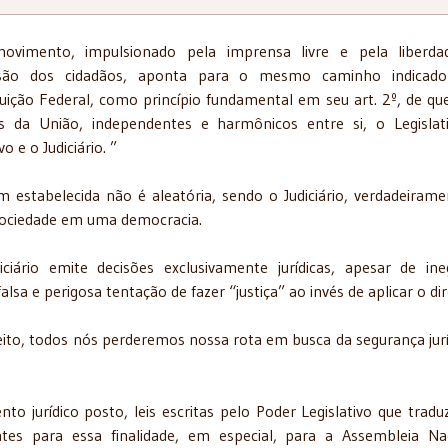
ovimento, impulsionado pela imprensa livre e pela liberda
são dos cidadãos, aponta para o mesmo caminho indicado
uição Federal, como princípio fundamental em seu art. 2º, de qu
s da União, independentes e harmônicos entre si, o Legislat
o e o Judiciário. ”
 estabelecida não é aleatória, sendo o Judiciário, verdadeirame
 sociedade em uma democracia.
ário emite decisões exclusivamente jurídicas, apesar de ine
lsa e perigosa tentação de fazer “justiça” ao invés de aplicar o dir
reito, todos nós perderemos nossa rota em busca da segurança jurí
to jurídico posto, leis escritas pelo Poder Legislativo que trad
es para essa finalidade, em especial, para a Assembleia Na