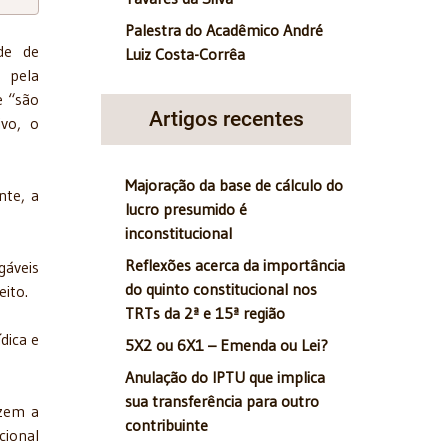
Palestra do Acadêmico André
de de
Luiz Costa-Corrêa
 pela
e “são
Artigos recentes
ivo, o
Majoração da base de cálculo do
nte, a
lucro presumido é
inconstitucional
Reflexões acerca da importância
gáveis
do quinto constitucional nos
eito.
TRTs da 2ª e 15ª região
dica e
5X2 ou 6X1 – Emenda ou Lei?
Anulação do IPTU que implica
sua transferência para outro
uzem a
contribuinte
cional