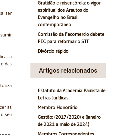
Gratidão e misericórdia: o vigor
espiritual dos Arautos do
sa ser
Evangelho no Brasil
contemporâneo
Comissão da Fecomercio debate
ssumir
PEC para reformar o STF
Divórcio rápido
ica, a
to das
Artigos relacionados
toriza
Estatuto da Academia Paulista de
Letras Jurídicas
cer as
Membro Honorário
 o seu
Gestão: (2017/2020) e (janeiro
.
de 2021 a maio de 2024)
Membros Correspondentes