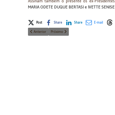
Assinam também o presente os ex-Presidentes
MARIA ODETE DUQUE BERTASI e IVETTE SENISE
Share on Social Media
Post
Share
Share
E-mail
Artigo anterior: Notas sobre o conceito de dignidade
Próximo artigo: Ditadura do Poder Judiciár
Anterior
Próximo