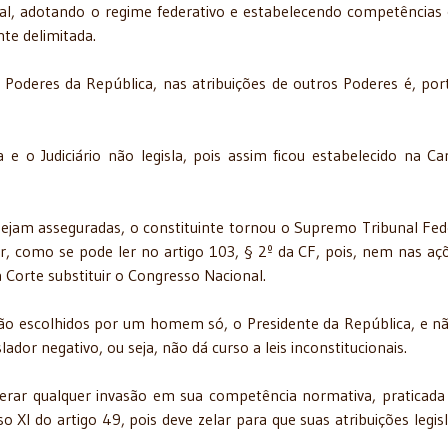
al, adotando o regime federativo e estabelecendo competências 
te delimitada.
Poderes da República, nas atribuições de outros Poderes é, por
 e o Judiciário não legisla, pois assim ficou estabelecido na Ca
sejam asseguradas, o constituinte tornou o Supremo Tribunal Fed
lar, como se pode ler no artigo 103, § 2º da CF, pois, nem nas aç
 Corte substituir o Congresso Nacional.
ão escolhidos por um homem só, o Presidente da República, e n
ador negativo, ou seja, não dá curso a leis inconstitucionais.
lerar qualquer invasão em sua competência normativa, praticada
o XI do artigo 49, pois deve zelar para que suas atribuições legisl