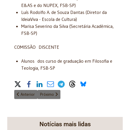
E&AS e do NUPEX, FSB-SP)
Luís Rodolfo A. de Souza Dantas (Diretor da
IdeiaViva - Escola de Cultura)
Marisa Severino da Silva (Secretária Acadêmica,
FSB-SP)
​COMISSÃO DISCENTE
Alunos dos curso de graduação em Filosofia e
Teologia, FSB-SP
Share on Social Media
Artigo anterior: Cerimônia virtual de premiação de juristas de 
Próximo artigo: Foram empossados seis novos Aca
Anterior
Próximo
Notícias mais lidas