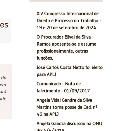
XIV Congresso Internacional de
Direito e Processo do Trabalho -
des
19 e 20 de setembro de 2024
O Procurador Elival da Silva
Ramos aposenta-se e assume
profissionalmente, outras
funções.
José Carlos Costa Netto foi eleito
para APLJ
 do
Comunicado - Nota de
tem
falecimento - 01/09/2017
ará
ade
Angela Vidal Gandra da Silva
Martins toma posse da Cad. nº
46 na APLJ
Angela Gandra discursou na ONU
dia 4/4/2019