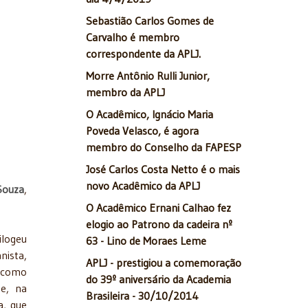
Sebastião Carlos Gomes de
Carvalho é membro
correspondente da APLJ.
Morre Antônio Rulli Junior,
membro da APLJ
O Acadêmico, Ignácio Maria
Poveda Velasco, é agora
membro do Conselho da FAPESP
José Carlos Costa Netto é o mais
novo Acadêmico da APLJ
Souza
,
O Acadêmico Ernani Calhao fez
elogio ao Patrono da cadeira nº
ilogeu
63 - Lino de Moraes Leme
nista,
APLJ - prestigiou a comemoração
 como
do 39º aniversário da Academia
se, na
Brasileira - 30/10/2014
a, que