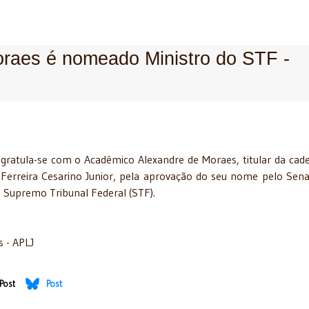
raes é nomeado Ministro do STF -
ongratula-se com o Acadêmico Alexandre de Moraes, titular da cade
Ferreira Cesarino Junior, pela aprovação do seu nome pelo Sen
o Supremo Tribunal Federal (STF).
s - APLJ
Post
Post
blica, dr. Michel Temer - 13/04/2016
o Secretário da Educação do Estado de SP - 26/01/2016