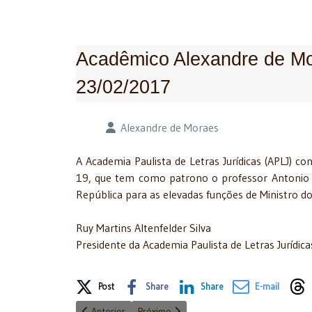
Acadêmico Alexandre de Mo
23/02/2017
Detalhes
Alexandre de Moraes
A Academia Paulista de Letras Jurídicas (APLJ) c
19, que tem como patrono o professor Antonio 
República para as elevadas funções de Ministro d
Ruy Martins Altenfelder Silva
Presidente da Academia Paulista de Letras Jurídica
Share on Social Media
Post
Share
Share
E-mail
Artigo anterior: APLJ apoia o Vice-Presidente de Repú
Próximo artigo: APLJ cumprimenta o nov
Anterior
Próximo