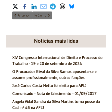
Share on Social Media
Artigo anterior: Lançamento do livro: "O Juiz na Audiência" - Si
Próximo artigo: Convite: - 2/3/2023 - LIVE sobre: Li
Anterior
Próximo
Notícias mais lidas
XIV Congresso Internacional de Direito e Processo do
Trabalho - 19 e 20 de setembro de 2024
O Procurador Elival da Silva Ramos aposenta-se e
assume profissionalmente, outras funções.
José Carlos Costa Netto foi eleito para APLJ
Comunicado - Nota de falecimento - 01/09/2017
Angela Vidal Gandra da Silva Martins toma posse da
Cad. nº 46 na APLJ