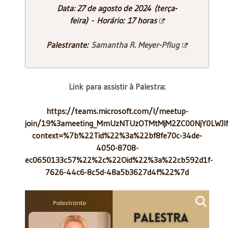
Data: 27 de agosto de 2024 (terça-
feira) - Horário: 17 horas
Palestrante:
Samantha R. Meyer-Pflug
Link para assistir à Palestra:
https://teams.microsoft.com/l/meetup-
join/19%3ameeting_MmUzNTUzOTMtMjM2ZC00NjY0LWJl
context=%7b%22Tid%22%3a%22bf8fe70c-34de-
4050-8708-
ec0650133c57%22%2c%22Oid%22%3a%22cb592d1f-
7626-44c6-8c5d-48a5b3627d4f%22%7d