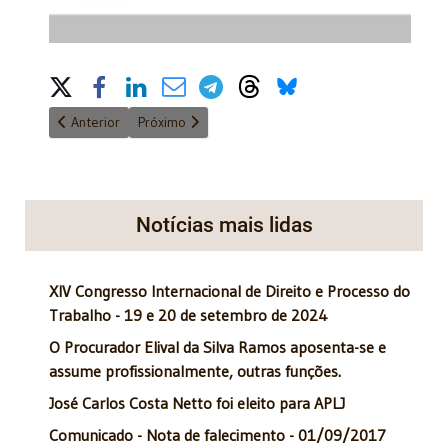
Share on Social Media
Artigo anterior: Nota de Pesar – Paulo de Barros Carvalho - 15
Próximo artigo: Prêmio Juristas de Destaque 2025 r
Anterior
Próximo
Notícias mais lidas
XIV Congresso Internacional de Direito e Processo do
Trabalho - 19 e 20 de setembro de 2024
O Procurador Elival da Silva Ramos aposenta-se e
assume profissionalmente, outras funções.
José Carlos Costa Netto foi eleito para APLJ
Comunicado - Nota de falecimento - 01/09/2017