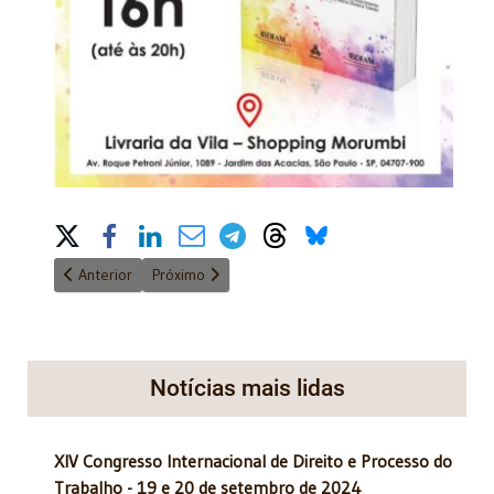
Share on Social Media
Artigo anterior: Hoje, quatro Acadêmicos participaram do plant
Próximo artigo: Online Hoje - 10/07/2024 - Sujeit
Anterior
Próximo
Notícias mais lidas
XIV Congresso Internacional de Direito e Processo do
Trabalho - 19 e 20 de setembro de 2024