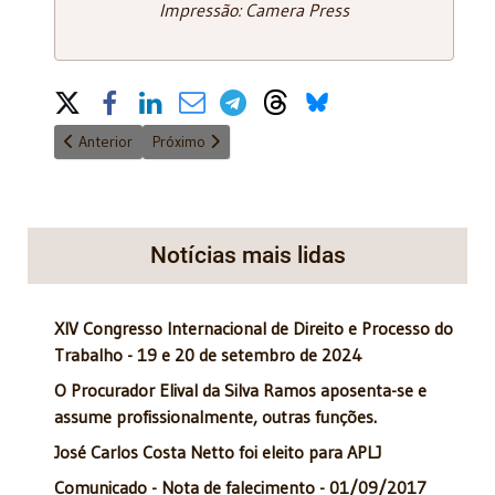
Impressão: Camera Press
Share on Social Media
Artigo anterior: Domingos Sávio Zainaghi lança livro - 01/12/23 a
Próximo artigo: HOMENAGEM AO JURISTA KIYOSHI
Anterior
Próximo
Notícias mais lidas
XIV Congresso Internacional de Direito e Processo do
Trabalho - 19 e 20 de setembro de 2024
O Procurador Elival da Silva Ramos aposenta-se e
assume profissionalmente, outras funções.
José Carlos Costa Netto foi eleito para APLJ
Comunicado - Nota de falecimento - 01/09/2017