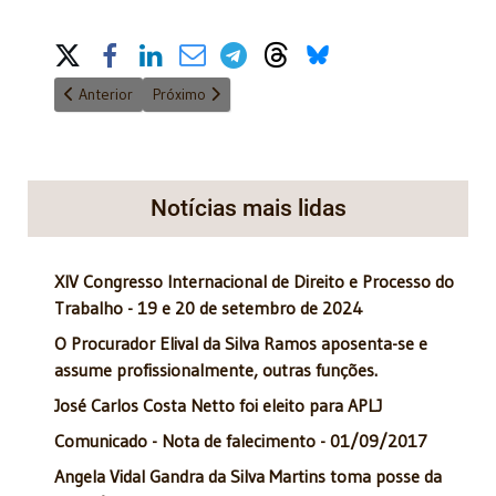
Share on Social Media
Artigo anterior: Convite: Lançamento livro José Renato Nalini d
Próximo artigo: Kiyoshi Harada foi eleito Presidente
Anterior
Próximo
Notícias mais lidas
XIV Congresso Internacional de Direito e Processo do
Trabalho - 19 e 20 de setembro de 2024
O Procurador Elival da Silva Ramos aposenta-se e
assume profissionalmente, outras funções.
José Carlos Costa Netto foi eleito para APLJ
Comunicado - Nota de falecimento - 01/09/2017
Angela Vidal Gandra da Silva Martins toma posse da