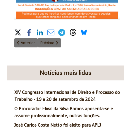
Share on Social Media
Artigo anterior: Acadêmica Regina Beatriz foi entrevistada na R
Próximo artigo: 7º Congresso Internacional de Dire
Anterior
Próximo
Notícias mais lidas
XIV Congresso Internacional de Direito e Processo do
Trabalho - 19 e 20 de setembro de 2024
O Procurador Elival da Silva Ramos aposenta-se e
assume profissionalmente, outras funções.
José Carlos Costa Netto foi eleito para APLJ