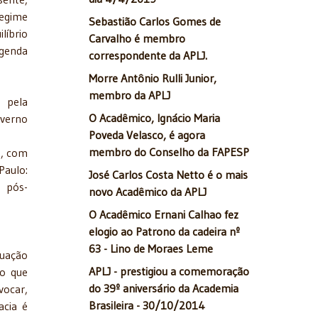
egime
Sebastião Carlos Gomes de
líbrio
Carvalho é membro
agenda
correspondente da APLJ.
Morre Antônio Rulli Junior,
membro da APLJ
 pela
O Acadêmico, Ignácio Maria
verno
Poveda Velasco, é agora
membro do Conselho da FAPESP
), com
Paulo:
José Carlos Costa Netto é o mais
 pós-
novo Acadêmico da APLJ
O Acadêmico Ernani Calhao fez
elogio ao Patrono da cadeira nº
63 - Lino de Moraes Leme
nuação
APLJ - prestigiou a comemoração
do que
do 39º aniversário da Academia
vocar,
Brasileira - 30/10/2014
acia é