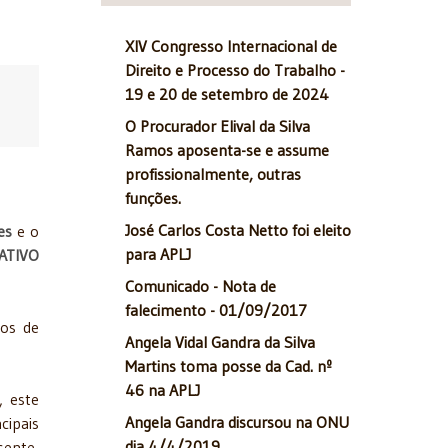
XIV Congresso Internacional de
Direito e Processo do Trabalho -
19 e 20 de setembro de 2024
O Procurador Elival da Silva
Ramos aposenta-se e assume
profissionalmente, outras
funções.
José Carlos Costa Netto foi eleito
es
e o
para APLJ
ATIVO
Comunicado - Nota de
falecimento - 01/09/2017
ios de
Angela Vidal Gandra da Silva
Martins toma posse da Cad. nº
46 na APLJ
, este
Angela Gandra discursou na ONU
cipais
dia 4/4/2019
sente,