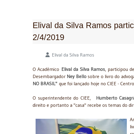
Elival da Silva Ramos part
2/4/2019
Detalhes
Elival da Silva Ramos
O Acadêmico
Elival da Silva Ramos
, participou 
Desembargador
Ney Bello
sobre o livro do advo
NO BRASIL"
que foi lançado hoje no CIEE - Cent
O superintendente do CIEE,
Humberto Casag
direito e portanto a "casa" recebe os temas do d
A
l
re