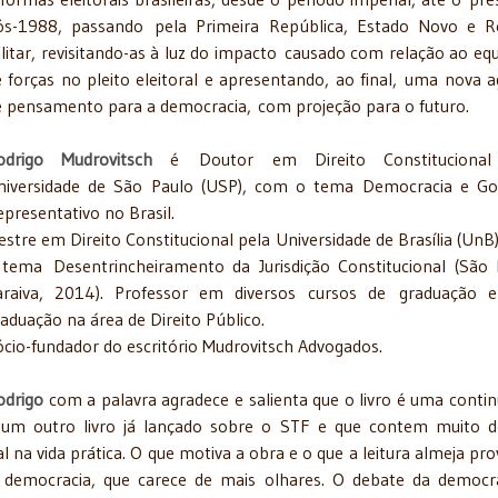
ós-1988, passando pela Primeira República, Estado Novo e R
litar, revisitando-as à luz do impacto causado com relação ao equi
e forças no pleito eleitoral e apresentando, ao final, uma nova 
e pensamento para a democracia, com projeção para o futuro.
odrigo Mudrovitsch
é Doutor em Direito Constitucional
niversidade de São Paulo (USP), com o tema Democracia e Go
presentativo no Brasil.
stre em Direito Constitucional pela Universidade de Brasília (UnB
 tema Desentrincheiramento da Jurisdição Constitucional (São 
araiva, 2014). Professor em diversos cursos de graduação e
aduação na área de Direito Público.
ócio-fundador do escritório Mudrovitsch Advogados.
odrigo
com a palavra agradece e salienta que o livro é uma conti
 um outro livro já lançado sobre o STF e que contem muito 
al na vida prática. O que motiva a obra e o que a leitura almeja pro
democracia, que carece de mais olhares. O debate da democr