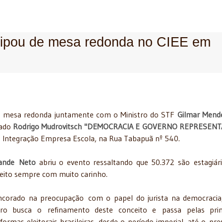
icipou de mesa redonda no CIEE em
de mesa redonda juntamente com o Ministro do STF
Gilmar Mend
gado
Rodrigo Mudrovitsch
"DEMOCRACIA E GOVERNO REPRESENT
ro Integração Empresa Escola, na Rua Tabapuã nº 540.
rande Neto
abriu o evento ressaltando que 50.372 são estagiár
ireito sempre com muito carinho.
ncorado na preocupação com o papel do jurista na democracia
ivro busca o refinamento deste conceito e passa pelas prin
formas eleitorais brasileiras, desde o período imperial, até o pre