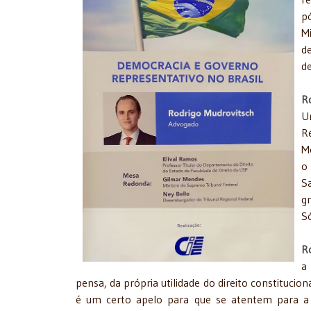
p
Mi
d
d
R
U
Re
Me
o
S
gr
S
R
a
pensa, da própria utilidade do direito constitucion
é um certo apelo para que se atentem para a 