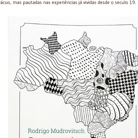
ácuo, mas pautadas nas experiências já vividas desde o seculo 19.