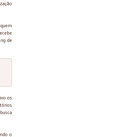
ização
: quem
recebe
ing de
ivo os
tórios
 busca
ando o