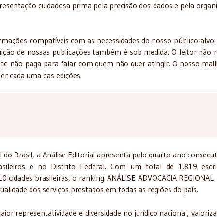
apresentação cuidadosa prima pela precisão dos dados e pela organ
rmações compatíveis com as necessidades do nosso público-alvo
buição de nossas publicações também é sob medida. O leitor não 
ante não paga para falar com quem não quer atingir. O nosso mail
der cada uma das edições.
 do Brasil, a Análise Editorial apresenta pelo quarto ano consecut
sileiros e no Distrito Federal. Com um total de 1.819 escri
110 cidades brasileiras, o ranking ANÁLISE ADVOCACIA REGIONAL
ualidade dos serviços prestados em todas as regiões do país.
ior representatividade e diversidade no jurídico nacional, valoriz