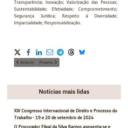
Transparência; Inovação; Valorização das Pessoas;
Sustentabilidade; Efetividade; Comprometimento;
Segurança Jurídica; Respeito à Diversidade;
Imparcialidade; Responsabilização.
Share on Social Media
Artigo anterior: 4º Seminário Internacional de Direito Público 
Próximo artigo: Ives Gandra - XII Congresso de Dire
Anterior
Próximo
Notícias mais lidas
XIV Congresso Internacional de Direito e Processo do
Trabalho - 19 e 20 de setembro de 2024
O Procurador Elival da Silva Ramos aposenta-se e