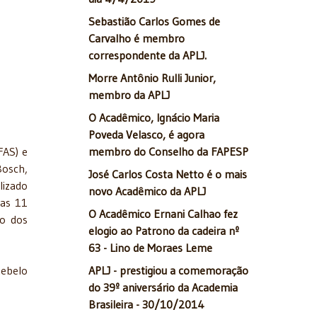
Sebastião Carlos Gomes de
Carvalho é membro
correspondente da APLJ.
Morre Antônio Rulli Junior,
membro da APLJ
O Acadêmico, Ignácio Maria
Poveda Velasco, é agora
FAS) e
membro do Conselho da FAPESP
Bosch,
José Carlos Costa Netto é o mais
lizado
novo Acadêmico da APLJ
das 11
O Acadêmico Ernani Calhao fez
ão dos
elogio ao Patrono da cadeira nº
63 - Lino de Moraes Leme
Rebelo
APLJ - prestigiou a comemoração
do 39º aniversário da Academia
Brasileira - 30/10/2014