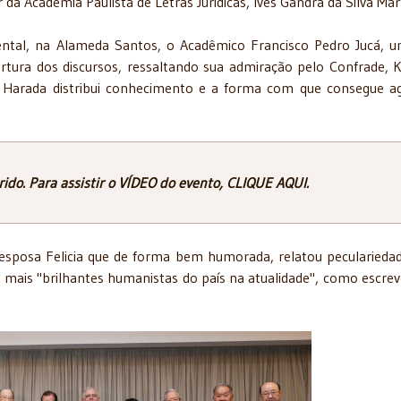
r da Academia Paulista de Letras Jurídicas, Ives Gandra da Silva Mar
nental, na Alameda Santos, o Acadêmico Francisco Pedro Jucá, 
rtura dos discursos, ressaltando sua admiração pelo Confrade, K
 Harada distribui conhecimento e a forma com que consegue a
rido. Para assistir o VÍDEO do evento, CLIQUE AQUI.
a esposa Felicia que de forma bem humorada, relatou pecularieda
s mais "brilhantes humanistas do país na atualidade", como escrev