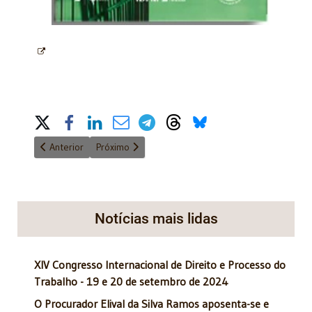
Share on Social Media
Artigo anterior: Emendas Parlamentares será o tema da Palestr
Próximo artigo: Convite: 27/08/2024 - Palestra Vi
Anterior
Próximo
Notícias mais lidas
XIV Congresso Internacional de Direito e Processo do
Trabalho - 19 e 20 de setembro de 2024
O Procurador Elival da Silva Ramos aposenta-se e