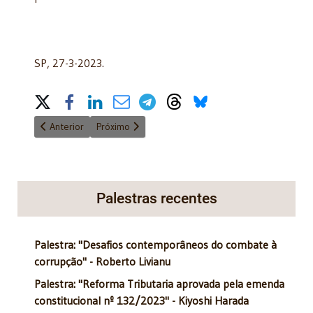
SP, 27-3-2023.
Share on Social Media
Artigo anterior: Estado democrático de Direito
Próximo artigo: A proteção dos animais de estima
Anterior
Próximo
Palestras recentes
Palestra: "Desafios contemporâneos do combate à
corrupção" - Roberto Livianu
Palestra: "Reforma Tributaria aprovada pela emenda
constitucional nº 132/2023" - Kiyoshi Harada