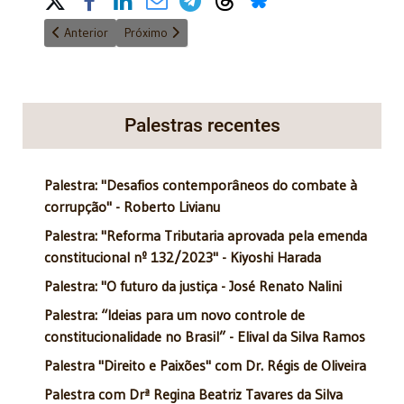
Artigo anterior: Regina Beatriz Tavares da Silva fala sobre pensã
Próximo artigo: Ministro Costa Manso: Vida e Obra
Anterior
Próximo
Palestras recentes
Palestra: "Desafios contemporâneos do combate à
corrupção" - Roberto Livianu
Palestra: "Reforma Tributaria aprovada pela emenda
constitucional nº 132/2023" - Kiyoshi Harada
Palestra: "O futuro da justiça - José Renato Nalini
Palestra: “Ideias para um novo controle de
constitucionalidade no Brasil” - Elival da Silva Ramos
Palestra "Direito e Paixões" com Dr. Régis de Oliveira
Palestra com Drª Regina Beatriz Tavares da Silva