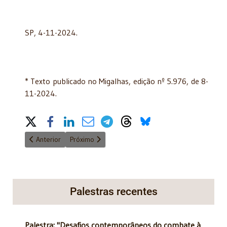
SP, 4-11-2024.
* Texto publicado no Migalhas, edição nº 5.976, de 8-
11-2024.
Share on Social Media
Artigo anterior: TRUMP E AS RAIZES DA AMÉRICA
Próximo artigo: Está em vigor o parlamentarismo fin
Anterior
Próximo
Palestras recentes
Palestra: "Desafios contemporâneos do combate à