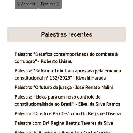
Artigo anterior: Celebrando o Dia da Mulher
Próximo artigo: A Universidade Ideológica
Anterior
Próximo
Palestras recentes
Palestra: "Desafios contemporâneos do combate à
corrupção" - Roberto Livianu
Palestra: "Reforma Tributaria aprovada pela emenda
constitucional nº 132/2023" - Kiyoshi Harada
Palestra: "O futuro da justiça - José Renato Nalini
Palestra: “Ideias para um novo controle de
constitucionalidade no Brasil” - Elival da Silva Ramos
Palestra "Direito e Paixões" com Dr. Régis de Oliveira
Palestra com Drª Regina Beatriz Tavares da Silva
Palestra do Acadêmico André Luiz Costa-Corrêa